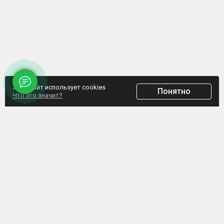
Этот сайт использует cookies
Понятно
Что это значит?
ООО "Домпрофкомплект" Юр.адрес: г. Минск, ул. Грибоедова, д.1, пом.197
УНП 192770664, Свидетельство №192770664 выдано Мингорисполкомом от
07.02.2017
Интернет-ресурс зарегистрирован в Торговом реестре РБ с 20.03.2017, свидетельство
№372187
Обращаем внимание, что данный сайт не является интернет-магазином, а указанные
цены не являются счетом для оплаты. Представленная информация носит
информационный характер и не является публичной офертой. ООО
«Домпрофкомплект» оставляет за собой право в одностороннем порядке в любое
время без уведомления вносить изменения, удалять, исправлять, дополнять, либо
иным способом обновлять информацию на данном ресурсе.