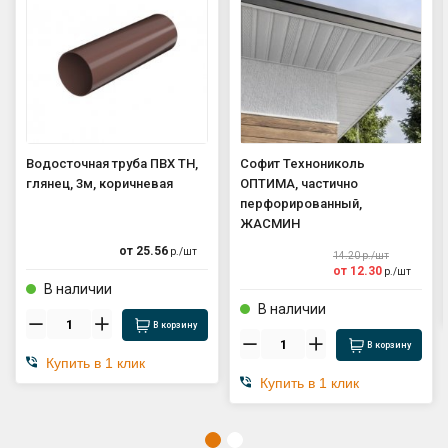
Водосточная труба ПВХ ТН,
Софит Технониколь
глянец, 3м, коричневая
ОПТИМА, частично
перфорированный,
ЖАСМИН
от
25.56
р./
шт
14.20
р./
шт
от
12.30
р./
шт
В наличии
В наличии
В корзину
В корзину
Купить в 1 клик
Купить в 1 клик