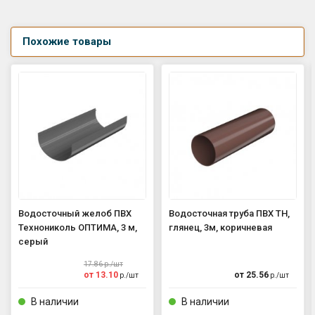
Похожие товары
Водосточный желоб ПВХ
Водосточная труба ПВХ ТН,
Технониколь ОПТИМА, 3 м,
глянец, 3м, коричневая
серый
17.86
р./
шт
от
13.10
от
25.56
р./
шт
р./
шт
В наличии
В наличии