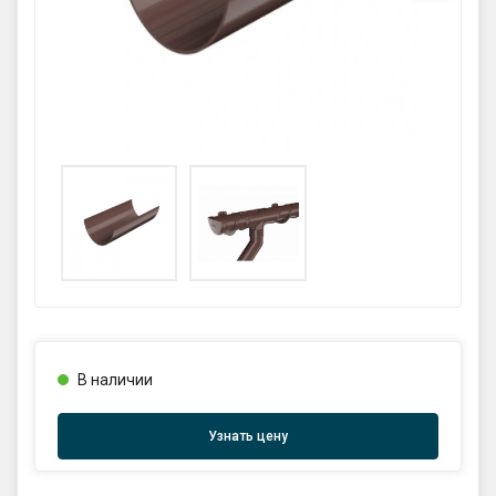
GPS координаты проезда к
складу:
53.85987990162563,27.420653302
90123
sales@profkomplekt.by
В наличии
Узнать цену