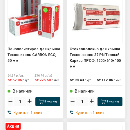
Пенополистирол для крыши
Стекловолокно для крыши
Технониколь CARBON ECO,
Технониколь 37 PN Теплый
50 мм
Каркас ПРОФ, 1200х610х100
мм
64.87
р./
уп.
236.74
р./
м3
от
62.06
от
226.50
от
98.43
от
112.06
р./
уп.
р./
м3
р./
уп.
р./
м3
В наличии
В наличии
В корзину
В корзину
Купить в 1 клик
Купить в 1 клик
Aкция