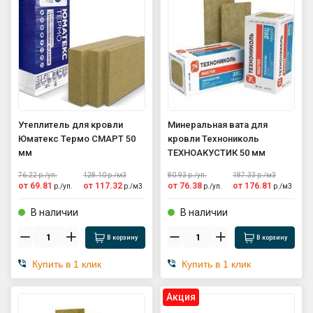
Утеплитель для кровли
Минеральная вата для
Юматекс Термо СМАРТ 50
кровли Технониколь
мм
ТЕХНОАКУСТИК 50 мм
76.22
р./
уп.
128.10
р./
м3
80.93
р./
уп.
187.33
р./
м3
от
69.81
от
117.32
от
76.38
от
176.81
р./
уп.
р./
м3
р./
уп.
р./
м3
В наличии
В наличии
В корзину
В корзину
Купить в 1 клик
Купить в 1 клик
Aкция