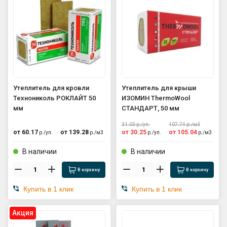
Утеплитель для кровли
Утеплитель для крыши
Технониколь РОКЛАЙТ 50
ИЗОМИН ThermoWool
мм
СТАНДАРТ, 50 мм
31.03
р./
уп.
107.74
р./
м3
от
60.17
от
139.28
от
30.25
от
105.04
р./
уп.
р./
м3
р./
уп.
р./
м3
В наличии
В наличии
В корзину
В корзину
Купить в 1 клик
Купить в 1 клик
Aкция