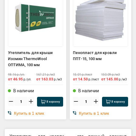
Утеплитель для крыши
Пенопласт для кровли
Изомин ThermoWool
ППТ-15, 100 мм
ОПТИМА, 100 мм
48.16
р./
уп.
167.21
р./
м3
15.01
р./
лист
150.09
р./
м3
от
46.95
от
163.03
от
14.50
от
145.00
р./
уп.
р./
м3
р./
лист
р./
м3
В наличии
В наличии
В корзину
В корзину
Купить в 1 клик
Купить в 1 клик