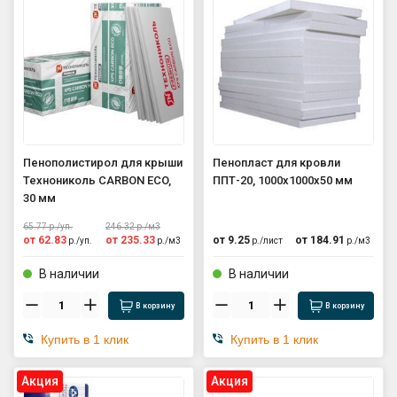
Пенополистирол для крыши
Пенопласт для кровли
Технониколь CARBON ECO,
ППТ-20, 1000x1000x50 мм
30 мм
65.77
р./
уп.
246.32
р./
м3
от
62.83
от
235.33
от
9.25
от
184.91
р./
уп.
р./
м3
р./
лист
р./
м3
В наличии
В наличии
В корзину
В корзину
Купить в 1 клик
Купить в 1 клик
Aкция
Aкция