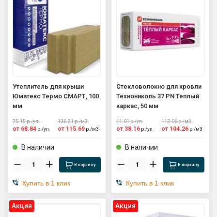
Утеплитель для крыши
Стекловолокно для кровли
Юматекс Термо СМАРТ, 100
Технониколь 37 PN Теплый
мм
каркас, 50 мм
75.15
р./
уп.
126.31
р./
м3
41.01
р./
уп.
112.06
р./
м3
от
68.84
от
115.69
от
38.16
от
104.26
р./
уп.
р./
м3
р./
уп.
р./
м3
В наличии
В наличии
В корзину
В корзину
Купить в 1 клик
Купить в 1 клик
Aкция
Aкция