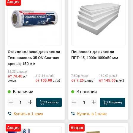
Aкция
GPS координаты проезда к
складу:
53.85987990162563,27.420653302
90123
sales@profkomplekt.by
Стекловолокно для кровли
Пенопласт для кровли
Технониколь 35 QN Скатная
ППТ-15, 1000х1000х50 мм
крыша, 150 мм
82.23
р./
рулон
от
74.40
117.14
р./
м3
7.50
р./
лист
150.09
р./
м3
р./
от
105.98
от
7.25
от
145.00
рулон
р./
м3
р./
лист
р./
м3
В наличии
В наличии
В корзину
В корзину
Купить в 1 клик
Купить в 1 клик
Aкция
Aкция