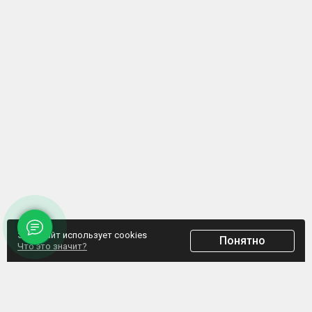
Этот сайт использует cookies
Понятно
Что это значит?
ООО "Домпрофкомплект" Юр.адрес: г. Минск, ул. Грибоедова, д.1, пом.197
УНП 192770664, Свидетельство №192770664 выдано Мингорисполкомом от
07.02.2017