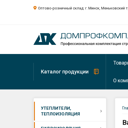
Оптово-розничный склад: г. Минск, Меньковский т
Товар
Каталог продукции
О ком
О ком
Минера
УТЕПЛИТЕЛИ,
Гл
вата
ТЕПЛОИЗОЛЯЦИЯ
Рекви
В
Минера