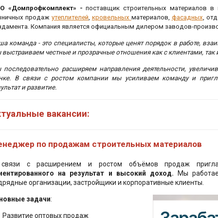
ая гидроизоляция
вщикам
волокно
Расчет проекта
Малиновка)
О «Домпрофкомплект» -
поставщик строительных материалов в г
Пн.-пт. 9:00-17
зничных продаж
утеплителей
,
кровельных
материалов,
фасадных
, от
и, праймеры
База знаний
дированный
ойная битумная
ти
ндамента. Компания является официальным дилером заводов-произво
Сб. 9:00-13:30
Консультации и
листирол XPS
ца Технониколь
Вс. выходной
ированные
поддержка
ша команда - это специалисты, которые ценят порядок в работе, взаи
аны
и
 выстраиваем честные и прозрачные отношения как с клиентами, так 
аст (ППТ)
 многослойная
ца Технониколь
Комплектация
GPS координа
ая наплавляемая
 последовательно расширяем направления деятельности, увеличи
золяционные ПВХ
s
ч-панели
строительных объек
ы
53.8598799016
нке. В связи с ростом компании мы усиливаем команду и пригл
 IzoLUX
аны
ультат и развитие.
 черепица Дёке
г
ели для кровли
 рулонная кровля
золяционные
ы продукции
иколь
ктуальные вакансии:
ы
тели для фасада
дры
 виниловые (ПВХ)
сии
ая черепица
золяционные
овли
ые панели
ели для стен
неджер по продажам строительных материалов
очные системы ТН
ид
 пакеты прошивные
дочные ковры
 (ПВХ) 120/80
ая плитка
ели для пола
RK
связи с расширением и ростом объёмов продаж пригл
щитная изоляция
стиль
во-карнизная
очные системы ТН
иентированного на результат и высокий доход.
Мы работае
ели для потолка
дрядные организации, застройщики и корпоративные клиенты.
ца
5/82
я теплоизоляция
брана
артон
тели рулонные
новные задачи
:
е ковры
ные (вертикально-
етка
олокнистый лист
ель PIR
Развитие оптовых продаж