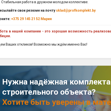
Стабильная работа в дружном молодом коллективе.
исылайте свои резюме на почту
sklad@profkomplekt.by
оните:
+375 29 145 21 52 Мария
бота в нашей компании - это хорошая возможность реализов
биции.
ем Ваших откликов! Возможно мы ждём именно Вас!
Нужна надёжная комплекта
строительного объекта?
Хотите быть уверены в мате