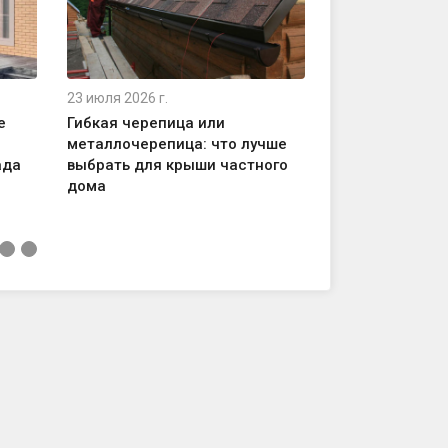
23 июля 2026 г.
21 июля 2026 г.
е
Гибкая черепица или
Как выбрать г
металлочерепица: что лучше
разных видов 
ада
выбрать для крыши частного
подробное рук
дома
выбору плотно
назначения