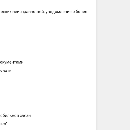
мелких неисправностей, уведомление о более
документами.
тывать
мобильной связи
вка"