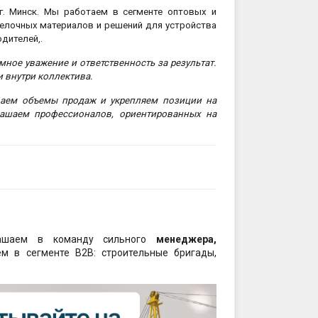
. Минск. Мы работаем в сегменте оптовых и
:00
делочных материалов и решений для устройства
дителей,.
мное уважение и ответственность за результат.
и внутри коллектива.
ты проезда к складу:
ваем объемы продаж и укрепляем позиции на
тов
2563,27.42065330290123
ашаем профессионалов, ориентированных на
sales@profkomplekt.by
ашаем в команду сильного
менеджера,
м в сегменте B2B: строительные бригады,