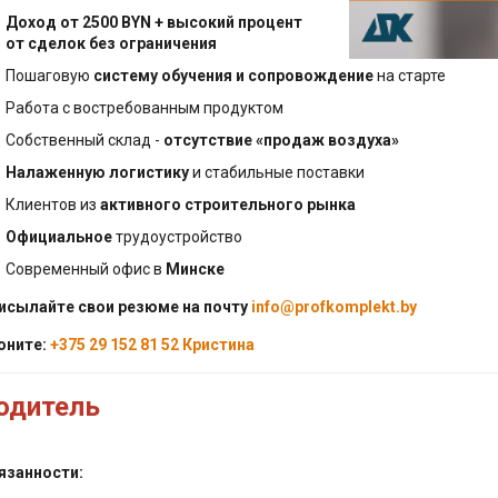
ельства
Доход от 2500 BYN + высокий процент
тво стен и
от сделок без ограничения
родок
ок, софиты
Пошаговую
систему обучения и сопровождение
на старте
ство скатной
 мастики, праймеры
Работа с востребованным продуктом
Собственный склад -
отсутствие «продаж воздуха»
роительные
ство фасада -
алы
Налаженную логистику
и стабильные поставки
г
Клиентов из
активного строительного рынка
ктация теплого
Официальное
трудоустройство
Современный офис в
Минске
е решения -
исылайте свои резюме на почту
info@profkomplekt.by
ент, Кровля,
 Пол
оните:
+375 29 152 81 52 Кристина
одитель
язанности: