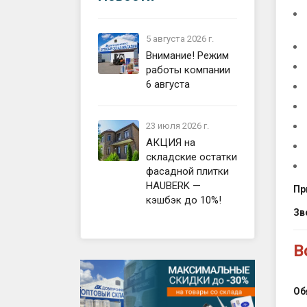
фасада
строит
Устройс
перего
Водост
5 августа 2026 г.
Внимание! Режим
Устрой
Смеси,
работы компании
кровли
6 августа
Общест
Устрой
матери
Сайдин
23 июля 2026 г.
Компле
АКЦИЯ на
пола
складские остатки
фасадной плитки
Готовы
HAUBERK —
Пр
Фундам
кэшбэк до 10%!
Фасад,
Зв
В
Об