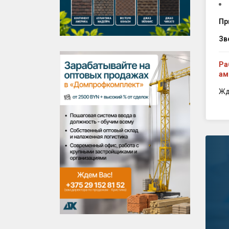
Пр
Зв
Ра
ам
Жд