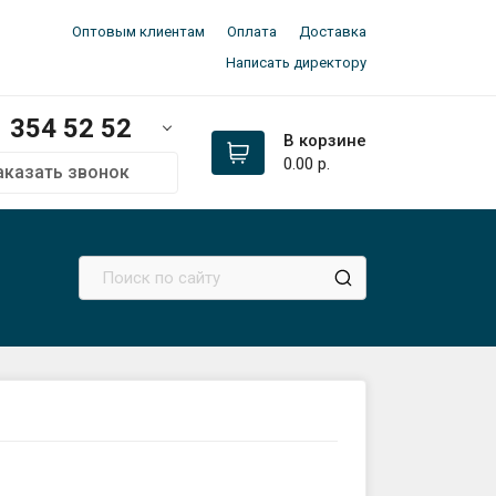
Оптовым клиентам
Оплата
Доставка
Написать директору
354 52 52
В корзине
0.00
р.
аказать звонок
м:
354 52 52
354 52 52
336 33 97
ал
сь 👉
@dpk_minsk
оз
да:
145 21 52
птово-розничный склад):
ьковский тракт 2 (авторынок