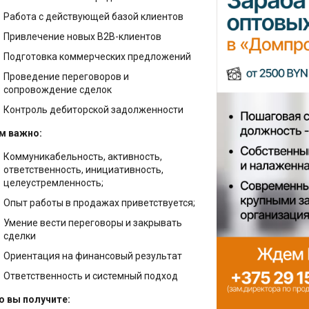
ые) маты
яция
е смеси
ка
Работа с действующей базой клиентов
ктующие для
твующие товары
 кровельные
нели
золяции
Привлечение новых B2B-клиентов
урка
 паро-ветро-
Подготовка коммерческих предложений
ащитные
ктующие для
холст
тивная штукатурка
Проведение переговоров и
ные пены
сопровождение сделок
 строительные
и для
вка
артона
Контроль дебиторской задолженности
ена
аны
вка
SB) плиты
м важно:
ктующие и
ики
уары
ная смесь
Коммуникабельность, активность,
ССШ, стеклохолст
ответственность, инициативность,
ние фасада
целеустремленность;
велир, стяжка пола
но-стружечные
Опыт работы в продажах приветствуется;
(ЦСП)
ние кровли
Умение вести переговоры и закрывать
тели
сварные
сделки
ство потолка
ические
Ориентация на финансовый результат
, комплектация
ство отмостки
ионные материалы
Ответственность и системный подход
ство стяжки пола
о вы получите:
 комплектация
уары для