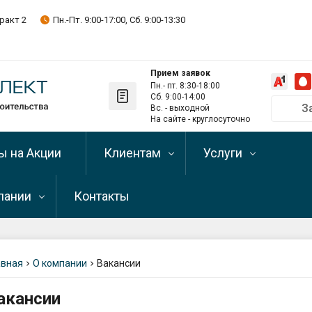
ракт 2
Пн.-Пт. 9:00-17:00, Сб. 9:00-13:30
Прием заявок
Пн.- пт. 8:30-18:00
Сб. 9:00-14:00
З
Вс. - выходной
Позвонить на
На сайте - круглосуточно
+375 29 
ы на Акции
Клиентам
Услуги
+375 33 
+375 17 
пании
Контакты
Оптовым клиентам
Рассрочка и кредит
Telegram-кан
Подписывайте
Оплата
Доставка и самовыв
пании
Телефон скла
льная (каменная)
+375 29 
авная
О компании
Вакансии
Условия возврата
Разгрузка
зиты
стройматериалов
Самовывоз (о
акансии
льное
Написать директору
г. Минск, Мен