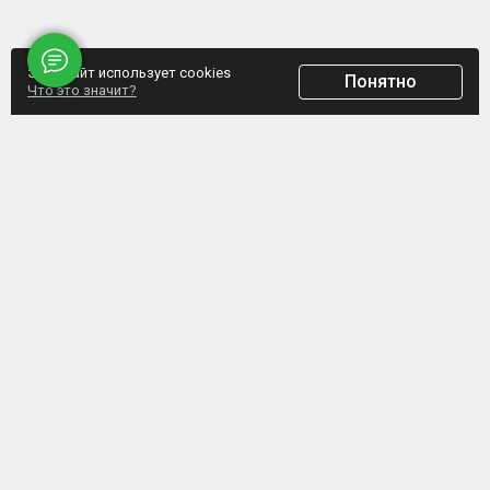
Этот сайт использует cookies
Понятно
Что это значит?
ООО "Домпрофкомплект" Юр.адрес: г. Минск, ул. Грибоедова, д.1, пом.197
УНП 192770664, Свидетельство №192770664 выдано Мингорисполкомом от
07.02.2017
Интернет-ресурс зарегистрирован в Торговом реестре РБ с 20.03.2017, свидетельство
№372187
Обращаем внимание, что данный сайт не является интернет-магазином, а указанные
цены не являются счетом для оплаты. Представленная информация носит
информационный характер и не является публичной офертой. ООО
«Домпрофкомплект» оставляет за собой право в одностороннем порядке в любое
время без уведомления вносить изменения, удалять, исправлять, дополнять, либо
иным способом обновлять информацию на данном ресурсе.