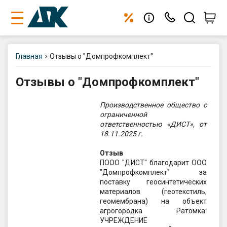
Позвонить нам:
+375 29 354 52 52
Главная
Отзывы о "Домпрофкомплект"
+375 33 354 52 52
Отзывы о "Домпрофкомплект"
+375 17 336 33 97
Telegram-канал
Производственное общество с
Подписывайтесь 👉
@dpk_minsk
ограниченной
ответственностью «ДИСТ»
, от
Телефон склада:
18.11.2025 г.
+375 29 145 21 52
Отзыв
Самовывоз (оптово-розничный
ПООО "ДИСТ" благодарит ООО
склад):
"Домпрофкомплект" за
г. Минск, Меньковский тракт 2
поставку геосинтетических
(авторынок Малиновка)
материалов (геотекстиль,
Пн.-пт. 9:00-17:00
геомембрана) на объект
Сб. 9:00-13:30
агрогородка Ратомка:
Вс. выходной
УЧРЕЖДЕНИЕ