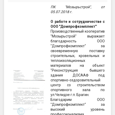
ПК "Мозырьстрой", от
05.07.2018 г.
О работе и сотрудничестве с
ООО "Домпрофкомплект"
Производственный кооператив
"Мозырьстрой" выражает
благодарность ООО
"Домпрофкомплект" за
своевременную поставку
строительных, кровельных и
теплоизоляционных
материалов на объект
"Реконструкция бывшего
здания ДОСААФ под
спортивно-оздоровительный
центр со строительством
спортивного зала по
ул.Челидзе г.п. Брагин.
Благодарим ООО
"Домпрофкомплект" за
высокий уровень
профессионализма,