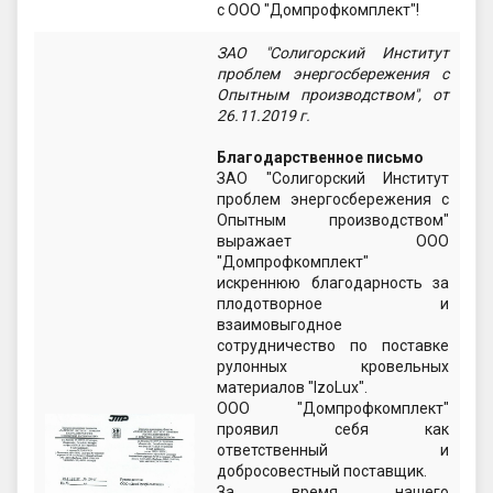
с ООО "Домпрофкомплект"!
ЗАО "Солигорский Институт
проблем энергосбережения с
Опытным производством", от
26.11.2019 г.
Благодарственное письмо
ЗАО "Солигорский Институт
проблем энергосбережения с
Опытным производством"
выражает ООО
"Домпрофкомплект"
искреннюю благодарность за
плодотворное и
взаимовыгодное
сотрудничество по поставке
рулонных кровельных
материалов "IzoLux".
ООО "Домпрофкомплект"
проявил себя как
ответственный и
добросовестный поставщик.
За время нашего