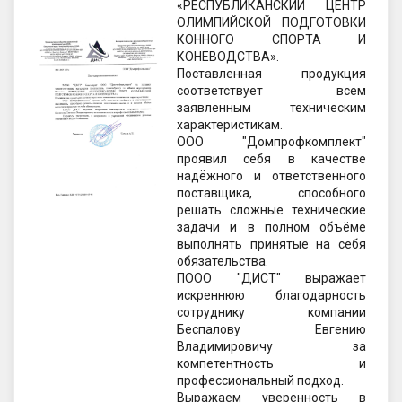
«РЕСПУБЛИКАНСКИЙ ЦЕНТР
ОЛИМПИЙСКОЙ ПОДГОТОВКИ
GPS координаты проезда к
КОННОГО СПОРТА И
складу:
КОНЕВОДСТВА».
Поставленная продукция
53.85987990162563,27.420653302
соответствует всем
90123
заявленным техническим
характеристикам.
ООО "Домпрофкомплект"
sales@profkomplekt.by
проявил себя в качестве
надёжного и ответственного
поставщика, способного
решать сложные технические
задачи и в полном объёме
выполнять принятые на себя
обязательства.
ПООО "ДИСТ" выражает
искреннюю благодарность
сотруднику компании
Беспалову Евгению
Владимировичу за
компетентность и
профессиональный подход.
Выражаем уверенность в