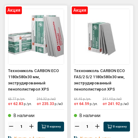
Aкция
Aкция
GPS координаты проезда к
складу:
53.85987990162563,27.420653302
90123
sales@profkomplekt.by
Технониколь CARBON ECO
Технониколь CARBON ECO
1180х580х30 мм,
FAS/2 S/2 1180х580х30 мм,
экструдированный
экструдированный
пенополистирол XPS
пенополистирол XPS
65.77
р./
уп.
246.32
р./
м3
64.45
р./
уп.
241.40
р./
м3
от
62.83
от
235.33
от
64.59
от
241.92
р./
уп.
р./
м3
р./
уп.
р./
м3
В наличии
В наличии
В корзину
В корзину