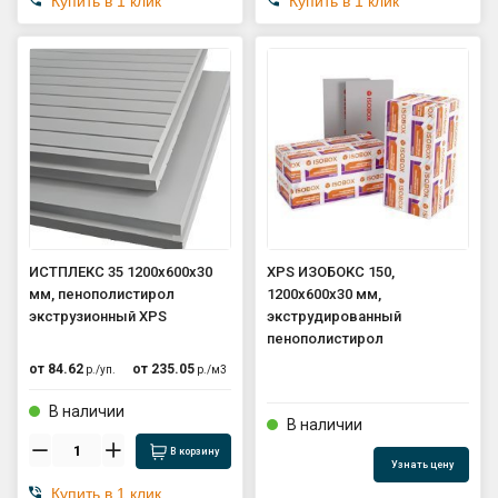
Купить в 1 клик
Купить в 1 клик
ИСТПЛЕКС 35 1200х600х30
XPS ИЗОБОКС 150,
мм, пенополистирол
1200х600х30 мм,
экструзионный XPS
экструдированный
пенополистирол
от
84.62
от
235.05
р./
уп.
р./
м3
В наличии
В наличии
В корзину
Узнать цену
Купить в 1 клик