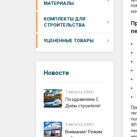
Гермет
МАТЕРИАЛЫ
аксесс
по
Ремонт
Сетки 
ко
Утепле
КОМПЛЕКТЫ ДЛЯ
Самони
Цемент
П
СТРОИТЕЛЬСТВА
плиты 
п
Утепле
Цемент
Утепли
УЦЕНЕННЫЕ ТОВАРЫ
Сетки 
Устрой
металл
Кровля
Устрой
кровли
Изоляц
Устрой
Фасад,
Новости
Аксесс
фасада
строит
Устройс
перего
Водост
7 августа 2026 г.
Поздравляем С
Устрой
Смеси,
Днём строителя!
кровли
Пр
те
Общест
Устрой
по
матери
5 августа 2026 г.
Сайдин
XP
пе
Внимание! Режим
не