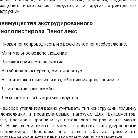
ики
уары
мещений, инженерных сооружений и других строительных
ная смесь
ССШ, стеклохолст
нструкций.
ние фасада
велир, стяжка пола
но-стружечные
реимущества экструдированного
(ЦСП)
енополистирола Пеноплекс
ние кровли
тели
сварные
ство потолка
Низкая теплопроводность и эффективное теплосбережение.
ические
, комплектация
Минимальное водопоглощение.
ство отмостки
ионные материалы
Высокая прочность на сжатие.
ство стяжки пола
Устойчивость к перепадам температур.
 комплектация
уары для
ельства
Не подвержен гниению и воздействию микроорганизмов.
тво стен и
родок
Длительный срок службы.
ок, софиты
Легко режется и быстро монтируется.
ство скатной
 мастики, праймеры
и выборе утеплителя важно учитывать тип конструкции, толщину
плоизоляции и предполагаемые нагрузки. Для фундаментов,
роительные
ство фасада -
лов, фасадов и кровли могут использоваться различные марки
алы
г
S. Наши специалисты помогут подобрать экструдированный
нополистирол Пеноплекс для вашего объекта, рассчитать
обходимое количество плит и комплектующих для монтажа.