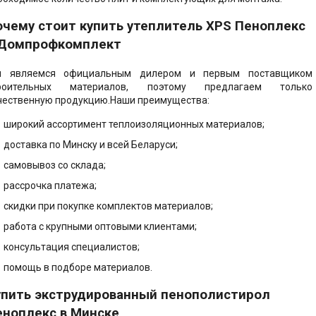
ктация теплого
очему стоит купить утеплитель XPS Пеноплекс
 Домпрофкомплект
е решения -
ент, Кровля,
 Пол
 являемся официальным дилером и первым поставщиком
роительных материалов, поэтому предлагаем только
чественную продукцию.Наши преимущества:
широкий ассортимент теплоизоляционных материалов;
доставка по Минску и всей Беларуси;
самовывоз со склада;
рассрочка платежа;
скидки при покупке комплектов материалов;
работа с крупными оптовыми клиентами;
консультация специалистов;
помощь в подборе материалов.
упить экструдированный пенополистирол
еноплекс в Минске