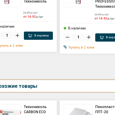
Технониколь
PROFESSIO
Технонико
26.99
р./
шт
26.99
р./
шт
от
16.92
р./
шт
от
16.92
р./
шт
 наличии
В наличии
В корзину
В кор
упить в 1 клик
Купить в 1 клик
охожие товары
Технониколь
Пенопласт
CARBON ECO
ППТ-20