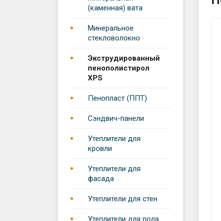
П
Поста
(каменная) вата
Новос
Минеральное
стекловолокно
Стать
Экструдированный
пенополистирол
Отзыв
XPS
Пенопласт (ППТ)
Бренд
Сэндвич-панели
Вакан
Утеплители для
кровли
Утеплители для
фасада
Утеплители для стен
Утеплители для пола