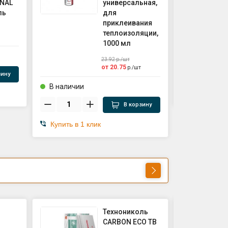
NAL
универсальная,
ль
для
приклеивания
теплоизоляции,
1000 мл
В наличии
23.92
р./
шт
от
20.75
р./
шт
зину
В наличии
Купить в 1
В корзину
Купить в 1 клик
Технониколь
CARBON ECO ТВ