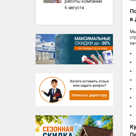
Компле
работы компании
пола
6 августа
П
в
Готовы
Фундам
Фасад,
Мы
ст
ка
К
П