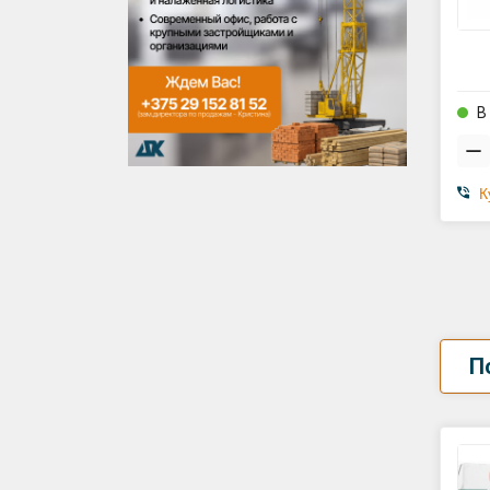
В
К
П