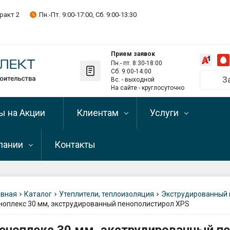
ракт 2
Пн.-Пт. 9:00-17:00, Сб. 9:00-13:30
Прием заявок
Пн.- пт. 8:30-18:00
Сб. 9:00-14:00
З
Вс. - выходной
Позвонить на
На сайте - круглосуточно
+375 29 
ы на Акции
Клиентам
Услуги
+375 33 
+375 17 
пании
Контакты
Оптовым клиентам
Рассрочка и кредит
Telegram-кан
Подписывайте
Оплата
Доставка и самовыв
пании
Телефон скла
+375 29 
авная
Каталог
Утеплители, теплоизоляция
Экструдированный 
Условия возврата
Разгрузка
ноплекс 30 мм, экструдированный пенополистирол XPS
зиты
стройматериалов
Самовывоз (о
Написать директору
г. Минск, Мен