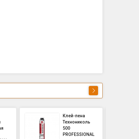
Клей-пена
я
Технониколь
ая
500
PROFESSIONAL