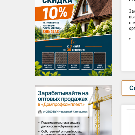
За
вы
по
ор
С