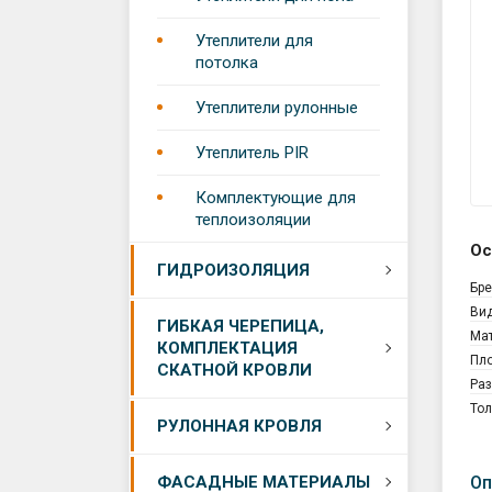
Утеплители для
потолка
Утеплители рулонные
Утеплитель PIR
Комплектующие для
теплоизоляции
Ос
Рулонн
ГИДРОИЗОЛЯЦИЯ
Бр
Мастик
Ви
Односл
ГИБКАЯ ЧЕРЕПИЦА,
Ма
черепи
КОМПЛЕКТАЦИЯ
Профил
Пло
СКАТНОЙ КРОВЛИ
мембр
Ра
Гибкая
То
черепи
Рулонн
РУЛОННАЯ КРОВЛЯ
Гидрои
Shingla
кровля
мембр
Гибкая
Сайдин
ФАСАДНЫЕ МАТЕРИАЛЫ
Оп