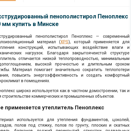
 рулонная кровля
золяционные
иколь
ы
дры
 виниловые (ПВХ)
кструдированный пенополистирол Пеноплекс
ая черепица
золяционные
овли
ые панели
0 мм купить в Минске
очные системы ТН
ид
 пакеты прошивные
дочные ковры
 (ПВХ) 120/80
ая плитка
струдированный пенополистирол Пеноплекс — современный
RK
щитная изоляция
стиль
плоизоляционный материал (
XPS
), который применяется для
во-карнизная
очные системы ТН
епления конструкций, испытывающих воздействие влаги и
ца
5/82
ханических нагрузок. Благодаря закрытоячеистой структуре
я теплоизоляция
брана
артон
еплитель отличается низкой теплопроводностью, минимальным
е ковры
допоглощением, высокой прочностью и длительным сроком
ные (вертикально-
етка
олокнистый лист
ужбы. Материал помогает значительно сократить теплопотери
ые) маты
яция
ания, повысить энергоэффективность и создать комфортный
е смеси
ка
кроклимат в помещениях.
твующие товары
 кровельные
нели
урка
ноплекс широко используется как в частном домостроении, так и
 паро-ветро-
и строительстве коммерческих и промышленных объектов.
ащитные
ктующие для
холст
тивная штукатурка
де применяется утеплитель Пеноплекс
ные пены
 строительные
и для
вка
артона
ена
териал используется для утепления фундаментов, цоколей,
аны
вка
садов, полов под стяжку, полов по грунту, плоских и скатных
SB) плиты
ктующие и
овель, балконов, лоджий, перекрытий, отмостки, подвальных