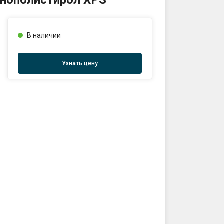
енополистирол XPS
:00
В наличии
Узнать цену
ты проезда к складу:
тов
2563,27.42065330290123
sales@profkomplekt.by