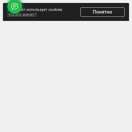
Этот сайт использует cookies
Понятно
Что это значит?
ООО "Домпрофкомплект" Юр.адрес: г. Минск, ул. Грибоедова, д.1, пом.197
УНП 192770664, Свидетельство №192770664 выдано Мингорисполкомом от
07.02.2017
Интернет-ресурс зарегистрирован в Торговом реестре РБ с 20.03.2017, свидетельство
№372187
Обращаем внимание, что данный сайт не является интернет-магазином, а указанные
цены не являются счетом для оплаты. Представленная информация носит
информационный характер и не является публичной офертой. ООО
«Домпрофкомплект» оставляет за собой право в одностороннем порядке в любое
время без уведомления вносить изменения, удалять, исправлять, дополнять, либо
иным способом обновлять информацию на данном ресурсе.
ООО "Домпрофкомплект" 2025 © Все права защищены