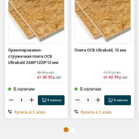
Ориентированно-
Плита ОСБ Ultrabuld, 15 мм
стружечная плита ОСБ
Ultrabuld 2440*1220*12 мм
38.05
р./
шт
44.21
р./
шт
от
36.35
от
42.99
р./
шт
р./
шт
В наличии
В наличии
В корзину
В корзину
Купить в 1 клик
Купить в 1 клик