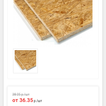
GPS координаты проезда к
складу:
53.85987990162563,27.420653302
90123
sales@profkomplekt.by
38.05
р./
шт
от
36.35
р./
шт