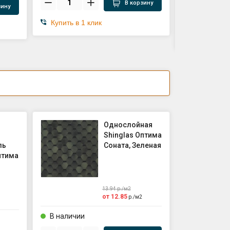
В корзину
зину
Купить в 1 клик
Купить в 1
Однослойная
Shinglas Оптима
ль
Соната, Зеленая
птима
13.94
р./
м2
от
12.85
р./
м2
В наличии