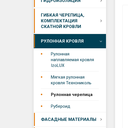
Рулонн
ГИДРОИЗОЛЯЦИЯ
Поста
стекло
Мастик
Экстру
Односл
ГИБКАЯ ЧЕРЕПИЦА,
Новос
пенопо
черепи
КОМПЛЕКТАЦИЯ
Профил
СКАТНОЙ КРОВЛИ
мембр
Стать
Пенопл
Гибкая
черепи
РУЛОННАЯ КРОВЛЯ
Гидрои
Shingla
Сэндви
Отзыв
мембр
Рулонная
Гибкая
Утеплит
Гидрои
Бренд
наплавляемая кровля
(Docke)
смеси
IzoLUX
Утепли
Софиты
Вакан
Мягкая рулонная
для кр
Утеплит
кровля Технониколь
Подкла
Утеплит
Рулонная черепица
Конько
Утеплит
Рубероид
черепи
Утепли
Сайдин
ФАСАДНЫЕ МАТЕРИАЛЫ
Ендовы
Утеплит