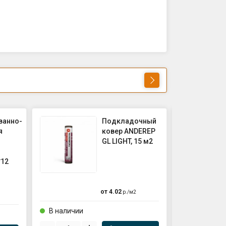
ванно-
Подкладочный
я
ковер ANDEREP
GL LIGHT, 15 м2
*12
от
4.02
р./
м2
В наличии
В наличии