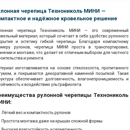
ная смесь
ССШ, стеклохолст
улонная черепица Технониколь МИНИ —
ние фасада
велир, стяжка пола
но-стружечные
омпактное и надёжное кровельное решение
(ЦСП)
ние кровли
лонная черепица Технониколь МИНИ — это современный
тели
сварные
ство потолка
овельный материал, который сочетает в себе удобство рулонного
ические
крытия и эстетику гибкой черепицы. Благодаря компактному
, комплектация
ство отмостки
змеру рулонов, черепица МИНИ проста в транспортировке,
ионные материалы
анении и монтаже, что делает её отличным выбором для частного
роительства и ремонта.
ство стяжки пола
 комплектация
уары для
ельства
териал изготавливается на основе стеклохолста, пропитанного
тво стен и
тумом, и покрывается декоративной каменной посыпкой. Такая
родок
руктура обеспечивает долговечность, влагонепроницаемость и
ок, софиты
тойчивость к воздействию ультрафиолета.
ство скатной
 мастики, праймеры
реимущества рулонной черепицы Технониколь
ИНИ:
роительные
ство фасада -
алы
г
Лёгкий вес и компактность рулонов
Простота монтажа даже на крышах сложной формы
ктация теплого
Высокая влагостойкость и герметичность