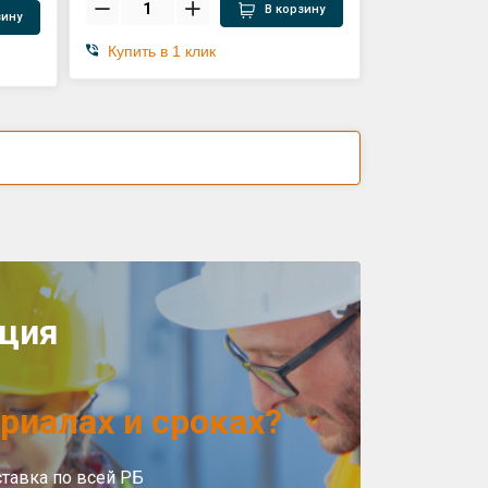
В корзину
зину
Купить в 1 клик
ция
риалах и сроках?
ставка по всей РБ