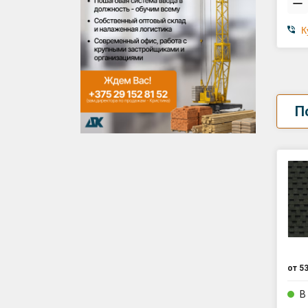
К
П
от
53
В