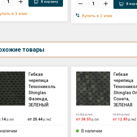
В корзину
В кор
упить в 1 клик
Купить в 1 клик
охожие товары
Гибкая
Гибкая
черепица
черепица
Технониколь
Технонико
Shinglas
Shinglas О
Фазенда,
Соната,
ЗЕЛЕНЫЙ
ЗЕЛЕНАЯ
41.82
р./
уп.
13.94
р./
м2
.14
от
20.44
от
38.55
от
12.85
р./
уп.
р./
м2
р./
уп.
р./
м2
 наличии
В наличии