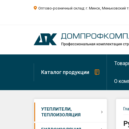
Оптово-розничный склад: г. Минск, Меньковский т
Товар
Каталог продукции
О ком
О ком
Минера
УТЕПЛИТЕЛИ,
Гл
вата
ТЕПЛОИЗОЛЯЦИЯ
Рекви
Р
Минера