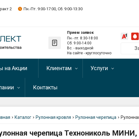
ракт 2
Пн.-Пт. 9:00-17:00, Сб. 9:00-13:30
Прием заявок
Пн.- пт. 8:30-18:00
Сб. 9:00-14:00
З
Вс. - выходной
Позвонить на
На сайте - круглосуточно
+375 29 
ы на Акции
Клиентам
Услуги
+375 33 
+375 17 
пании
Контакты
Оптовым клиентам
Рассрочка и кредит
Telegram-кан
Подписывайте
Оплата
Доставка и самовыв
пании
Телефон скла
льная (каменная)
+375 29 
авная
Каталог
Рулонная кровля
Рулонная черепица
Рулонна
Условия возврата
Разгрузка
зиты
стройматериалов
Самовывоз (о
улонная черепица Технониколь МИНИ
льное
Написать директору
г. Минск, Мен