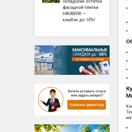
пола
складские остатки
фасадной плитки
Готовы
HAUBERK —
Фундам
кэшбэк до 10%!
Фасад,
О
К
М
Ко
Те
ма