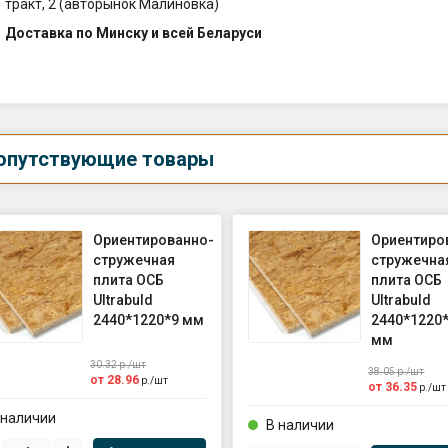
тракт, 2 (авторынок Малиновка)
Доставка по Минску и всей Беларуси
опутствующие товары
Ориентированно-
Ориентиро
стружечная
стружечна
плита ОСБ
плита ОСБ
Ultrabuld
Ultrabuld
2440*1220*9 мм
2440*1220
мм
30.32
р./
шт
38.05
р./
шт
от
28.96
р./
шт
от
36.35
р./
шт
 наличии
В наличии