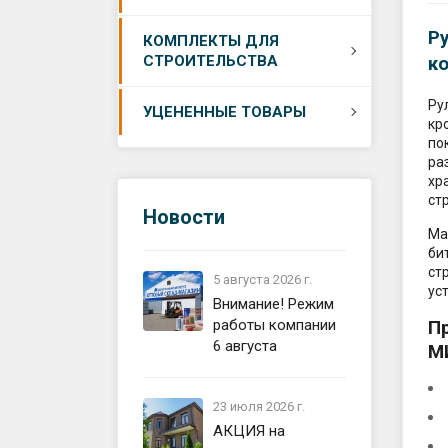
Ремонт
Сетки 
Р
Утепле
КОМПЛЕКТЫ ДЛЯ
Самони
Цемент
СТРОИТЕЛЬСТВА
к
плиты 
Утепле
Цемент
Ру
Утепли
УЦЕНЕННЫЕ ТОВАРЫ
Сетки 
Устрой
кр
металл
по
Кровля
Устрой
ра
кровли
Изоляц
хр
ст
Устрой
Фасад,
Новости
Аксесс
фасада
строит
Ма
Устройс
би
перего
ст
Водост
5 августа 2026 г.
ус
Внимание! Режим
Устрой
Смеси,
работы компании
П
кровли
6 августа
М
Общест
Устрой
матери
Сайдин
23 июля 2026 г.
Компле
АКЦИЯ на