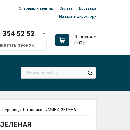
Оптовым клиентам
Оплата
Доставка
Написать директору
354 52 52
В корзине
0.00
р.
аказать звонок
м:
354 52 52
354 52 52
336 33 97
ал
сь 👉
@dpk_minsk
оз
да:
145 21 52
я черепица Технониколь МИНИ, ЗЕЛЕНАЯ
птово-розничный склад):
, ЗЕЛЕНАЯ
ьковский тракт 2 (авторынок