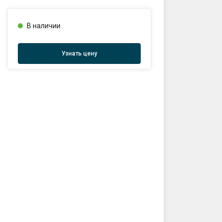
:00
В наличии
Узнать цену
ты проезда к складу:
тов
2563,27.42065330290123
sales@profkomplekt.by