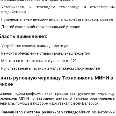
Устойчивость к перепадам температур и атмосферным
е решения -
воздействиям
ент, Кровля,
Привлекательный внешний вид благодаря базальтовой посыпке
 Пол
Долгий срок службы при правильной укладке
бласть применения:
Устройство кровель жилых домов и дач
Ремонт и обновление старых кровельных покрытий
Монтаж на скатные крыши с уклоном от 12°
Использование в частном и малоэтажном строительстве
упить рулонную черепицу Технониколь МИНИ в
инске
мпания «Домпрофкомплект» предлагает рулонную черепицу
хнониколь МИНИ по выгодным ценам. В наличии оригинальные
териалы, помощь в подборе и доставка по всей Беларуси.
Самовывоз c оптово-розничного склада:
Минск, Меньковский