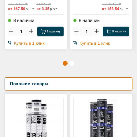
179.00
р./
шт.
3.58
р./
кг
193.74
р./
шт
от
167.50
от
3.35
от
183.54
р./
шт.
р./
кг
р./
шт
В наличии
В наличии
В корзину
В корзину
Купить в 1 клик
Купить в 1 клик
Похожие товары