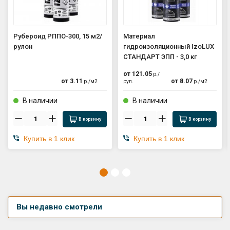
Рубероид РППО-300, 15 м2/
Материал
рулон
гидроизоляционный IzoLUX
СТАНДАРТ ЭПП - 3,0 кг
от
121.05
р./
от
3.11
от
8.07
р./
м2
рул.
р./
м2
В наличии
В наличии
В корзину
В корзину
Купить в 1 клик
Купить в 1 клик
Вы недавно смотрели