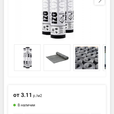
GPS координаты проезда к
складу:
53.85987990162563,27.420653302
90123
sales@profkomplekt.by
от
3.11
р./
м2
В наличии