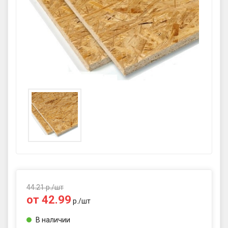
GPS координаты проезда к
складу:
53.85987990162563,27.420653302
90123
sales@profkomplekt.by
44.21
р./
шт
от
42.99
р./
шт
В наличии