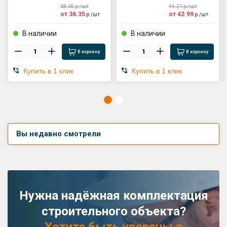
38.05
р./
шт
44.21
р./
шт
от
36.35
от
42.99
р./
шт
р./
шт
В наличии
В наличии
В корзину
В корзину
Купить в 1 клик
Купить в 1 клик
Вы недавно смотрели
Нужна надёжная комплектация
строительного объекта?