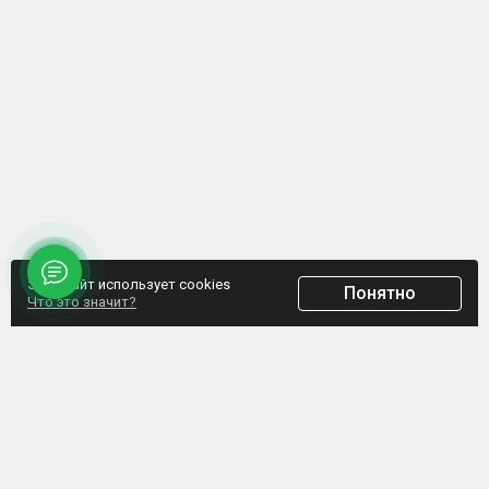
Этот сайт использует cookies
Понятно
Что это значит?
ООО "Домпрофкомплект" Юр.адрес: г. Минск, ул. Грибоедова, д.1, пом.197
УНП 192770664, Свидетельство №192770664 выдано Мингорисполкомом от
07.02.2017
Интернет-ресурс зарегистрирован в Торговом реестре РБ с 20.03.2017, свидетельство
№372187
Обращаем внимание, что данный сайт не является интернет-магазином, а указанные
цены не являются счетом для оплаты. Представленная информация носит