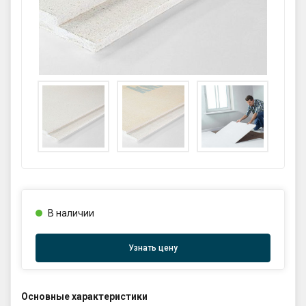
GPS координаты проезда к
складу:
53.85987990162563,27.420653302
90123
sales@profkomplekt.by
В наличии
Узнать цену
Основные характеристики