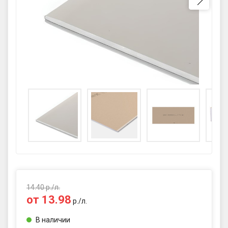
GPS координаты проезда к
складу:
53.85987990162563,27.420653302
90123
sales@profkomplekt.by
14.40
р./
л.
от
13.98
р./
л.
В наличии