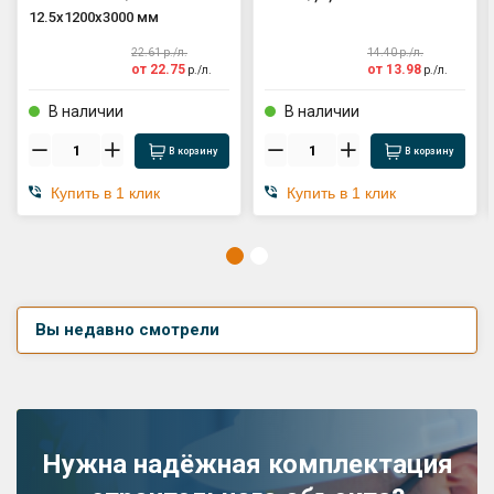
12.5х1200х3000 мм
22.61
р./
л.
14.40
р./
л.
от
22.75
от
13.98
р./
л.
р./
л.
В наличии
В наличии
В корзину
В корзину
Купить в 1 клик
Купить в 1 клик
Вы недавно смотрели
Нужна надёжная комплектация