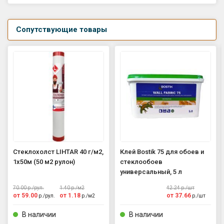
Сопутствующие товары
Стеклохолст LIHTAR 40 г/м2,
Клей Bostik 75 для обоев и
1х50м (50 м2 рулон)
стеклообоев
универсальный, 5 л
70.00
р./
рул.
1.40
р./
м2
42.24
р./
шт
от
59.00
от
1.18
от
37.66
р./
рул.
р./
м2
р./
шт
В наличии
В наличии