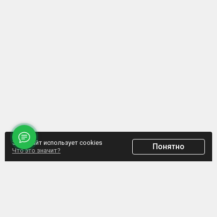
Этот сайт использует cookies
Понятно
Что это значит?
ООО "Домпрофкомплект" Юр.адрес: г. Минск, ул. Грибоедова, д.1, пом.197
УНП 192770664, Свидетельство №192770664 выдано Мингорисполкомом от
07.02.2017
Интернет-ресурс зарегистрирован в Торговом реестре РБ с 20.03.2017, свидетельство
№372187