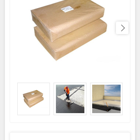
GPS координаты проезда к
складу:
53.85987990162563,27.420653302
90123
sales@profkomplekt.by