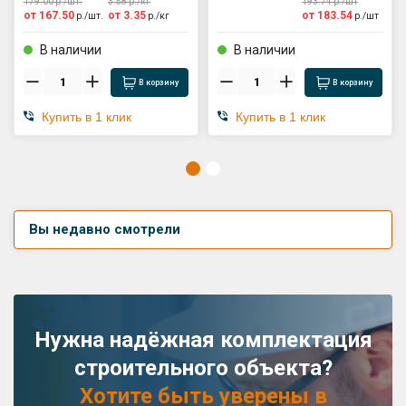
179.00
р./
шт.
3.58
р./
кг
193.74
р./
шт
от
167.50
от
3.35
от
183.54
р./
шт.
р./
кг
р./
шт
В наличии
В наличии
В корзину
В корзину
Купить в 1 клик
Купить в 1 клик
Вы недавно смотрели
Нужна надёжная комплектация
строительного объекта?
Хотите быть уверены в