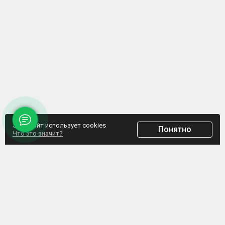
Этот сайт использует cookies
Понятно
Что это значит?
ООО "Домпрофкомплект" Юр.адрес: г. Минск, ул. Грибоедова, д.1, пом.197
УНП 192770664, Свидетельство №192770664 выдано Мингорисполкомом от
07.02.2017
Интернет-ресурс зарегистрирован в Торговом реестре РБ с 20.03.2017, свидетельство
№372187
Обращаем внимание, что данный сайт не является интернет-магазином, а указанные
цены не являются счетом для оплаты. Представленная информация носит
информационный характер и не является публичной офертой. ООО