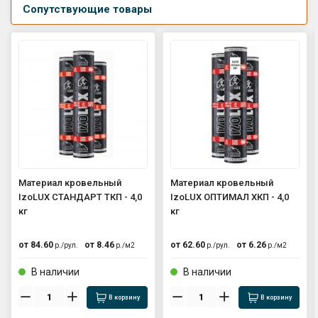
Сопутствующие товары
Материал кровельный
Материал кровельный
IzoLUX СТАНДАРТ ТКП - 4,0
IzoLUX ОПТИМАЛ ХКП - 4,0
кг
кг
от
84.60
от
8.46
от
62.60
от
6.26
р./
рул.
р./
м2
р./
рул.
р./
м2
В наличии
В наличии
В корзину
В корзину