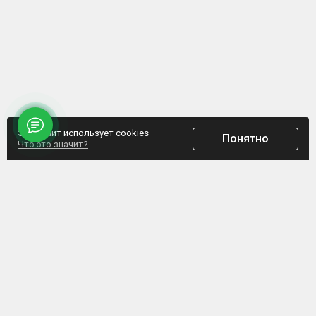
Этот сайт использует cookies
Понятно
Что это значит?
ООО "Домпрофкомплект" Юр.адрес: г. Минск, ул. Грибоедова, д.1, пом.197
УНП 192770664, Свидетельство №192770664 выдано Мингорисполкомом от
07.02.2017
Интернет-ресурс зарегистрирован в Торговом реестре РБ с 20.03.2017, свидетельство
№372187
Обращаем внимание, что данный сайт не является интернет-магазином, а указанные
цены не являются счетом для оплаты. Представленная информация носит
информационный характер и не является публичной офертой. ООО
«Домпрофкомплект» оставляет за собой право в одностороннем порядке в любое
время без уведомления вносить изменения, удалять, исправлять, дополнять, либо
иным способом обновлять информацию на данном ресурсе.