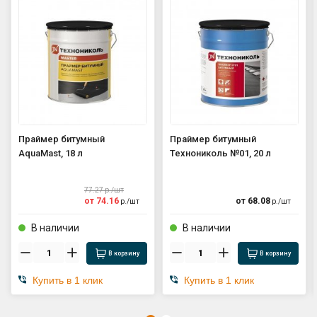
Праймер битумный
Праймер битумный
AquaMast, 18 л
Технониколь №01, 20 л
77.27
р./
шт
от
74.16
от
68.08
р./
шт
р./
шт
В наличии
В наличии
В корзину
В корзину
Купить в 1 клик
Купить в 1 клик