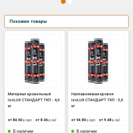
Похожие товары
Материал кровельный
Наплавляемая кровля
IzoLUX СТАНДАРТ ТКП - 4,0
IzoLUX СТАНДАРТ ТКП - 5,0
кг
кг
от
84.60
от
8.46
от
94.80
от
9.48
р./
рул.
р./
м2
р./
рул.
р./
м2
В наличии
В наличии