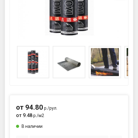
GPS координаты проезда к
складу:
53.85987990162563,27.420653302
90123
sales@profkomplekt.by
от
94.80
р./
рул.
от
9.48
р./
м2
В наличии