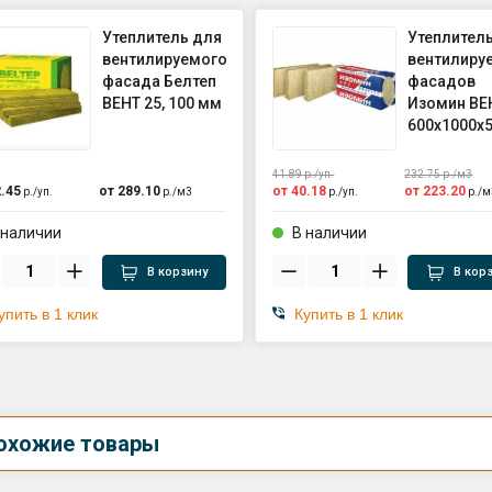
Утеплитель для
Утеплител
вентилируемого
вентилиру
фасада Белтеп
фасадов
ВЕНТ 25, 100 мм
Изомин ВЕ
600х1000х
41.89
р./
уп.
232.75
р./
м3
.45
от
289.10
от
40.18
от
223.20
р./
уп.
р./
м3
р./
уп.
р./
м
 наличии
В наличии
В корзину
В кор
упить в 1 клик
Купить в 1 клик
охожие товары