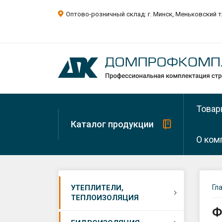
Оптово-розничный склад: г. Минск, Меньковский т
Товар
Каталог продукции
О ком
О ком
Минера
УТЕПЛИТЕЛИ,
Гл
вата
ТЕПЛОИЗОЛЯЦИЯ
Рекви
Ф
Минера