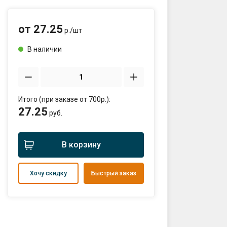
:00
от
27.25
р./
шт
В наличии
ты проезда к складу:
тов
2563,27.42065330290123
Итого (при заказе от 700р.):
27.25
sales@profkomplekt.by
руб.
В корзину
Хочу скидку
Быстрый заказ