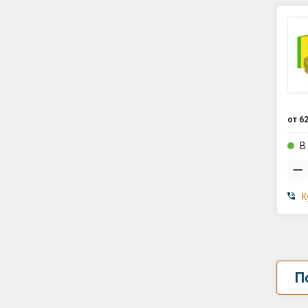
от
62
В
К
П