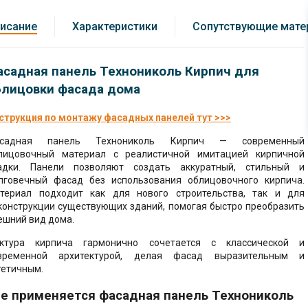
ние фасада
велир, стяжка пола
но-стружечные
(ЦСП)
исание
Характеристики
Сопутствующие мате
ние кровли
тели
сварные
ство потолка
ические
асадная панель Технониколь Кирпич для
, комплектация
ство отмостки
блицовки фасада дома
ионные материалы
ство стяжки пола
струкция по монтажу фасадных панелей тут >>>
 комплектация
уары для
ельства
тво стен и
садная панель Технониколь Кирпич — современный
родок
лицовочный материал с реалистичной имитацией кирпичной
ок, софиты
адки. Панели позволяют создать аккуратный, стильный и
лговечный фасад без использования облицовочного кирпича.
ство скатной
 мастики, праймеры
териал подходит как для нового строительства, так и для
конструкции существующих зданий, помогая быстро преобразить
роительные
ешний вид дома.
ство фасада -
алы
г
ктура кирпича гармонично сочетается с классической и
временной архитектурой, делая фасад выразительным и
ктация теплого
тетичным.
де применяется фасадная панель Технониколь