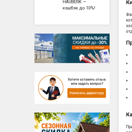
Готовы
HAUBERK —
К
Фундам
кэшбэк до 10%!
Фасад,
Фа
ко
хо
от
П
К
Пр