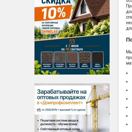
ос
Пр
до
сп
не
дл
П
Мы
пр
ма