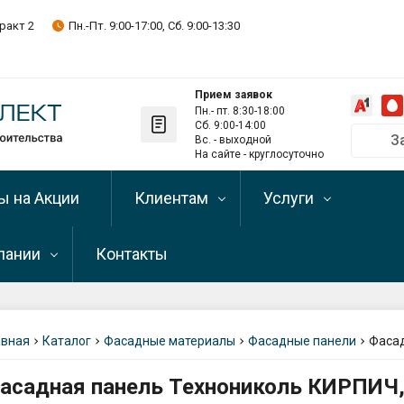
ракт 2
Пн.-Пт. 9:00-17:00, Сб. 9:00-13:30
Прием заявок
Пн.- пт. 8:30-18:00
Сб. 9:00-14:00
З
Вс. - выходной
Позвонить на
На сайте - круглосуточно
+375 29 
ы на Акции
Клиентам
Услуги
+375 33 
+375 17 
пании
Контакты
Оптовым клиентам
Рассрочка и кредит
Telegram-кан
Подписывайте
Оплата
Доставка и самовыв
пании
Телефон скла
льная (каменная)
+375 29 
авная
Каталог
Фасадные материалы
Фасадные панели
Фасад
Условия возврата
Разгрузка
зиты
стройматериалов
Самовывоз (о
асадная панель Технониколь КИРПИЧ,
льное
Написать директору
г. Минск, Мен