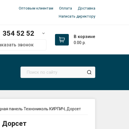
Оптовым клиентам
Оплата
Доставка
Написать директору
354 52 52
В корзине
0.00
р.
аказать звонок
м:
354 52 52
354 52 52
336 33 97
ал
сь 👉
@dpk_minsk
оз
да:
145 21 52
ная панель Технониколь КИРПИЧ, Дорсет
птово-розничный склад):
 Дорсет
ьковский тракт 2 (авторынок