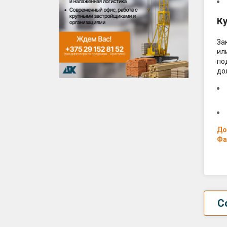
К
За
ил
по
до
До
Фа
С