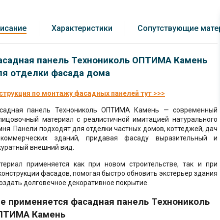
ние фасада
велир, стяжка пола
но-стружечные
(ЦСП)
ние кровли
исание
Характеристики
Сопутствующие мате
тели
сварные
ство потолка
ические
, комплектация
асадная панель Технониколь ОПТИМА Камень
ство отмостки
ионные материалы
ля отделки фасада дома
ство стяжки пола
 комплектация
уары для
струкция по монтажу фасадных панелей тут >>>
ельства
тво стен и
родок
садная панель Технониколь ОПТИМА Камень — современный
ок, софиты
лицовочный материал с реалистичной имитацией натурального
мня. Панели подходят для отделки частных домов, коттеджей, дач
ство скатной
 мастики, праймеры
коммерческих зданий, придавая фасаду выразительный и
куратный внешний вид.
роительные
ство фасада -
териал применяется как при новом строительстве, так и при
алы
г
конструкции фасадов, помогая быстро обновить экстерьер здания
создать долговечное декоративное покрытие.
ктация теплого
де применяется фасадная панель Технониколь
ПТИМА Камень