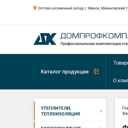
Оптово-розничный склад: г. Минск, Меньковский т
Товар
Каталог продукции
О ком
О ком
Минера
УТЕПЛИТЕЛИ,
Гл
вата
Фа
ТЕПЛОИЗОЛЯЦИЯ
Рекви
Минера