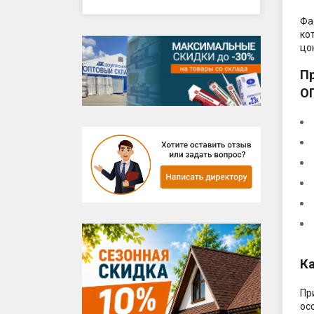
Готовы
Фундам
Фа
Фасад,
ко
цо
П
О
К
Пр
ос