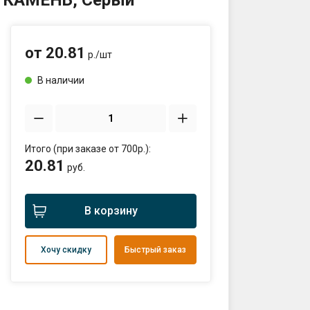
А КАМЕНЬ, Серый
:00
от
20.81
р./
шт
В наличии
ты проезда к складу:
тов
2563,27.42065330290123
Итого (при заказе от 700р.):
sales@profkomplekt.by
20.81
руб.
В корзину
Хочу скидку
Быстрый заказ