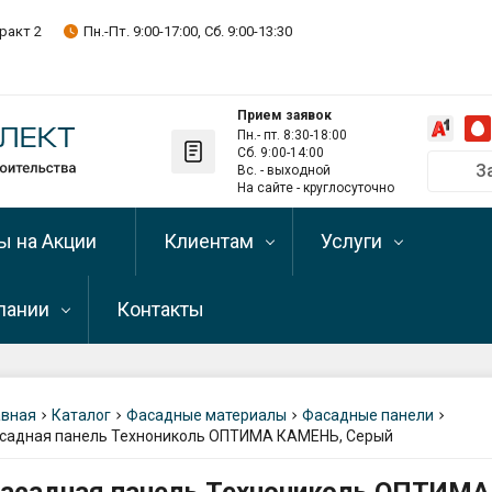
ракт 2
Пн.-Пт. 9:00-17:00, Сб. 9:00-13:30
Прием заявок
Пн.- пт. 8:30-18:00
Сб. 9:00-14:00
З
Вс. - выходной
Позвонить на
На сайте - круглосуточно
+375 29 
ы на Акции
Клиентам
Услуги
+375 33 
+375 17 
пании
Контакты
Оптовым клиентам
Рассрочка и кредит
Telegram-кан
Подписывайте
Оплата
Доставка и самовыв
пании
Телефон скла
льная (каменная)
+375 29 
авная
Каталог
Фасадные материалы
Фасадные панели
Условия возврата
Разгрузка
садная панель Технониколь ОПТИМА КАМЕНЬ, Серый
зиты
стройматериалов
Самовывоз (о
льное
Написать директору
г. Минск, Мен