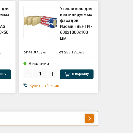
ь для
Утеплитель для
емых
вентилируемых
фасадов
WAS
Изомин ВЕНТИ -
0х50
600х1000х100
мм
от
207.75
р./
рул.
от
41.97
от
233.17
3
р./
уп.
р./
м3
В наличии
В наличии
зину
В корзину
Купить в 1
Купить в 1 клик