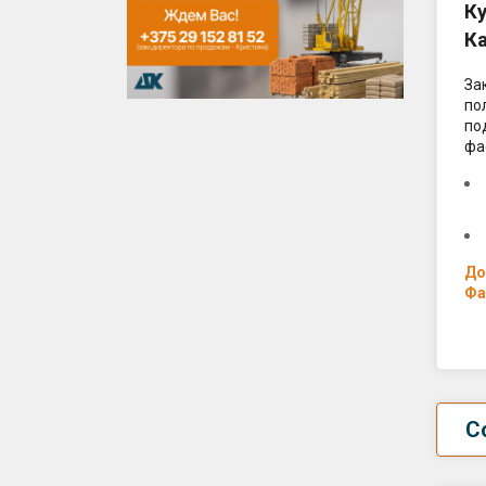
К
К
За
по
по
фа
До
Фа
С