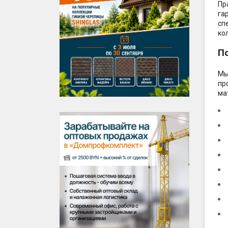
Пр
га
сп
ко
П
Мы
пр
ма