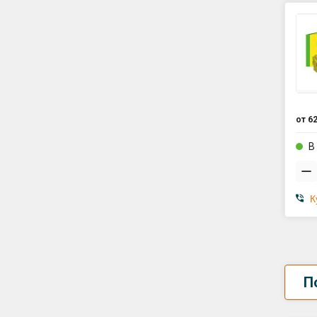
от
62
В
К
П