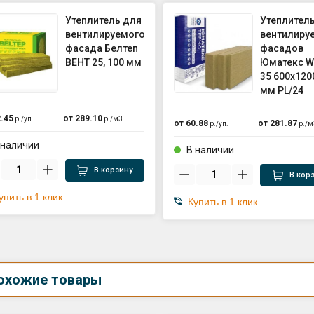
Утеплитель для
Утеплител
вентилируемого
вентилиру
фасада Белтеп
фасадов
ВЕНТ 25, 100 мм
Юматекс 
35 600х120
мм PL/24
.45
от
289.10
р./
уп.
р./
м3
от
60.88
от
281.87
р./
уп.
р./
м
 наличии
В наличии
В корзину
В кор
упить в 1 клик
Купить в 1 клик
охожие товары