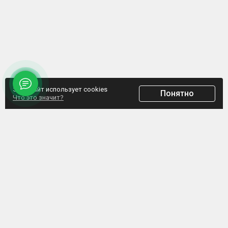
Этот сайт использует cookies
Понятно
Что это значит?
ООО "Домпрофкомплект" Юр.адрес: г. Минск, ул. Грибоедова, д.1, пом.197
УНП 192770664, Свидетельство №192770664 выдано Мингорисполкомом от
07.02.2017
Интернет-ресурс зарегистрирован в Торговом реестре РБ с 20.03.2017, свидетельство
№372187
Обращаем внимание, что данный сайт не является интернет-магазином, а указанные
цены не являются счетом для оплаты. Представленная информация носит
информационный характер и не является публичной офертой. ООО
«Домпрофкомплект» оставляет за собой право в одностороннем порядке в любое
время без уведомления вносить изменения, удалять, исправлять, дополнять, либо
иным способом обновлять информацию на данном ресурсе.