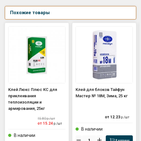
Похожие товары
Клей Люкс Плюс КС для
Клей для блоков Тайфун
приклеивания
Мастер № 18М, Зима, 25 кг
теплоизоляции и
армирования, 25кг
от
12.23
р./
шт
15.80
р./
шт
от
15.24
р./
шт
В наличии
В наличии
В корзину