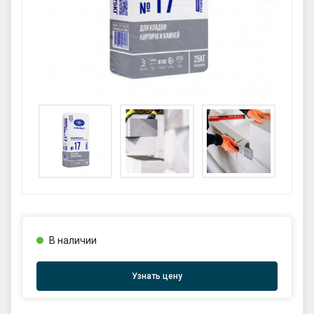
GPS координаты проезда к
складу:
53.85987990162563,27.420653302
90123
sales@profkomplekt.by
В наличии
Узнать цену