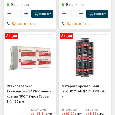
В наличии
В наличии
В корзину
В корзину
Купить в 1 клик
Купить в 1 клик
Aкция
Aкция
Стекловолокно
Материал кровельный
Технониколь 34 PN Стены и
IzoLUX СТАНДАРТ ТКП - 4,5
крыши ПРОФ (Урса Терра
кг
34), 150 мм
129.07
р./
м3
88.00
р./
рул.
8.80
р./
м2
от
108.81
от
83.20
от
8.32
р./
м3
р./
рул.
р./
м2