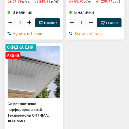
от
64.59
от
241.92
от
65.70
от
239.77
р./
уп.
р./
м3
р./
уп.
р./
м3
В наличии
В наличии
В корзину
В корзину
Купить в 1 клик
Купить в 1 клик
СКИДКА ДНЯ!
Aкция
Софит частично
перфорированный
Технониколь ОПТИМА,
ЖАСМИН