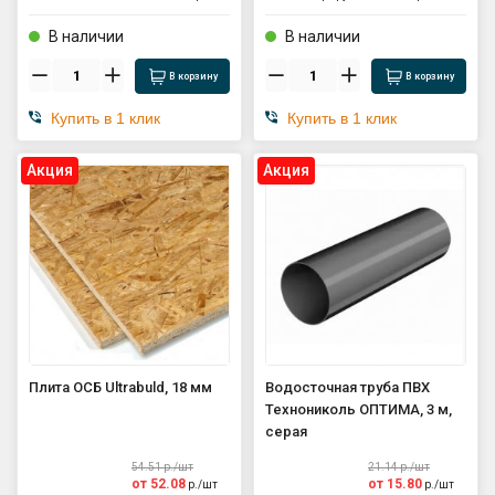
В наличии
В наличии
В корзину
В корзину
Купить в 1 клик
Купить в 1 клик
Aкция
Aкция
Плита ОСБ Ultrabuld, 18 мм
Водосточная труба ПВХ
Технониколь ОПТИМА, 3 м,
серая
54.51
р./
шт
21.14
р./
шт
от
52.08
от
15.80
р./
шт
р./
шт