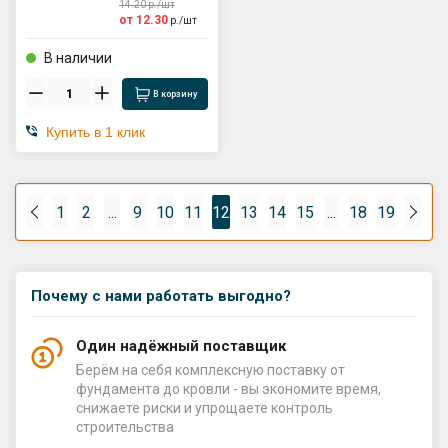
14.20
р./
шт
от
12.30
р./
шт
В наличии
В корзину
Купить в 1 клик
1
2
...
9
10
11
12
13
14
15
...
18
19
Почему с нами работать выгодно?
Один надёжный поставщик
Берём на себя комплексную поставку от
фундамента до кровли - вы экономите время,
снижаете риски и упрощаете контроль
строительства