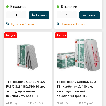
В наличии
В наличии
В корзину
В корзину
Купить в 1 клик
Купить в 1 клик
Aкция
Aкция
Технониколь CARBON ECO
Технониколь CARBON ECO
FAS/2 S/2 1180х580х30 мм,
ТВ (Карбон эко), 100 мм,
экструдированный
экструдированный
пенополистирол XPS
пенополистирол XPS
64.45
р./
уп.
241.40
р./
м3
69.88
р./
уп.
255.03
р./
м3