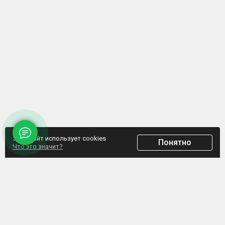
Этот сайт использует cookies
Понятно
Что это значит?
ООО "Домпрофкомплект" Юр.адрес: г. Минск, ул. Грибоедова, д.1, пом.197
УНП 192770664, Свидетельство №192770664 выдано Мингорисполкомом от
07.02.2017
Интернет-ресурс зарегистрирован в Торговом реестре РБ с 20.03.2017, свидетельство
№372187
Обращаем внимание, что данный сайт не является интернет-магазином, а указанные