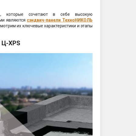
:00
ов, которые сочетают в себе высокую
ими являются
сэндвич-панели ТехноНИКОЛЬ
смотрим их ключевые характеристики и этапы
ты проезда к складу:
Ь Ц-XPS
тов
2563,27.42065330290123
sales@profkomplekt.by