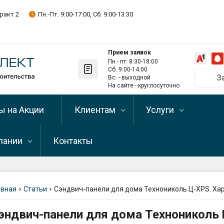
ракт 2
Пн.-Пт. 9:00-17:00, Сб. 9:00-13:30
Прием заявок
Пн.- пт. 8:30-18:00
Сб. 9:00-14:00
З
Вс. - выходной
Позвонить на
На сайте - круглосуточно
+375 29 
ы на Акции
Клиентам
Услуги
+375 33 
+375 17 
пании
Контакты
Оптовым клиентам
Рассрочка и кредит
Telegram-кан
Подписывайте
Оплата
Доставка и самовыв
пании
Телефон скла
льная (каменная)
+375 29 
авная
Статьи
Сэндвич-панели для дома Технониколь Ц-XPS. Ха
Условия возврата
Разгрузка
зиты
стройматериалов
Самовывоз (о
эндвич-панели для дома Технониколь 
льное
Написать директору
г. Минск, Мен