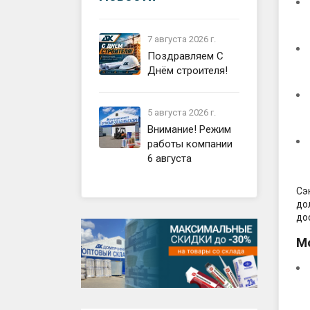
фасада
строит
Устройс
перего
Водост
7 августа 2026 г.
Поздравляем С
Устрой
Смеси,
Днём строителя!
кровли
Общест
Устрой
матери
5 августа 2026 г.
Сайдин
Внимание! Режим
Компле
работы компании
пола
6 августа
Готовы
Сэ
Фундам
до
Фасад,
до
М