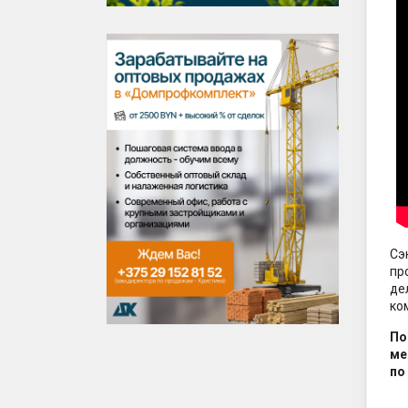
Сэ
пр
де
ко
По
ме
по