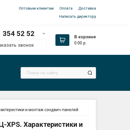
Оптовым клиентам
Оплата
Доставка
Написать директору
354 52 52
В корзине
0.00
р.
аказать звонок
м:
354 52 52
354 52 52
336 33 97
ал
сь 👉
@dpk_minsk
оз
да:
145 21 52
рактеристики и монтаж сэндвич-панелей
птово-розничный склад):
Ц-XPS. Характеристики и
ьковский тракт 2 (авторынок