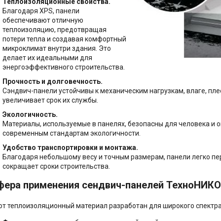
ые) маты
Теплоизоляционные свойства.
яция
е смеси
ка
Благодаря XPS, панели
ктующие для
твующие товары
обеспечивают отличную
 кровельные
нели
золяции
теплоизоляцию, предотвращая
урка
 паро-ветро-
потери тепла и создавая комфортный
ащитные
ктующие для
холст
микроклимат внутри здания. Это
тивная штукатурка
делает их идеальными для
ные пены
 строительные
и для
энергоэффективного строительства.
вка
артона
ена
Прочность и долговечность.
аны
вка
Сэндвич-панели устойчивы к механическим нагрузкам, влаге, пле
SB) плиты
ктующие и
увеличивает срок их службы.
ики
уары
ная смесь
Экологичность.
ССШ, стеклохолст
Материалы, используемые в панелях, безопасны для человека и
ние фасада
велир, стяжка пола
современным стандартам экологичности.
но-стружечные
(ЦСП)
Удобство транспортировки и монтажа.
ние кровли
Благодаря небольшому весу и точным размерам, панели легко пе
тели
сварные
сокращает сроки строительства.
ство потолка
ические
фера применения сендвич-панелей ТехноНИК
, комплектация
ство отмостки
ионные материалы
от теплоизоляционный материал разработан для широкого спектра
ство стяжки пола
 комплектация
уары для