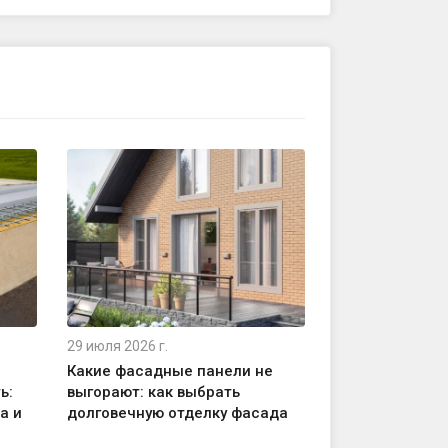
29 июля 2026 г.
23 июля 2026 г.
Какие фасадные панели не
Гибкая черепи
ь:
выгорают: как выбрать
металлочерепи
а и
долговечную отделку фасада
выбрать для к
дома