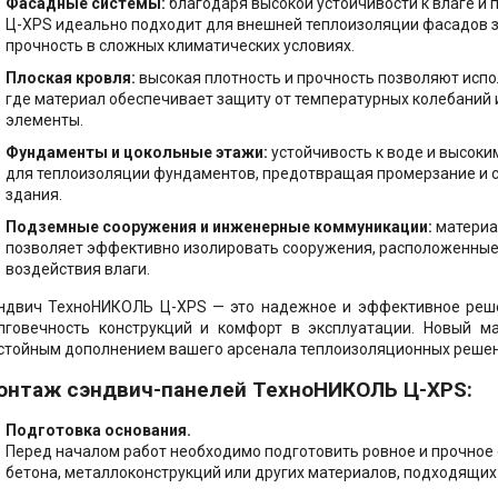
Фасадные системы:
благодаря высокой устойчивости к влаге и
ельства
тво стен и
Ц-XPS идеально подходит для внешней теплоизоляции фасадов з
родок
прочность в сложных климатических условиях.
ок, софиты
Плоская кровля:
высокая плотность и прочность позволяют испо
ство скатной
где материал обеспечивает защиту от температурных колебаний 
 мастики, праймеры
элементы.
роительные
Фундаменты и цокольные этажи:
устойчивость к воде и высок
ство фасада -
алы
для теплоизоляции фундаментов, предотвращая промерзание и с
г
здания.
ктация теплого
Подземные сооружения и инженерные коммуникации:
материа
позволяет эффективно изолировать сооружения, расположенные 
воздействия влаги.
е решения -
ндвич ТехноНИКОЛЬ Ц-XPS — это надежное и эффективное реш
ент, Кровля,
лговечность конструкций и комфорт в эксплуатации. Новый м
 Пол
стойным дополнением вашего арсенала теплоизоляционных решен
онтаж сэндвич-панелей ТехноНИКОЛЬ Ц-XPS:
Подготовка основания.
Перед началом работ необходимо подготовить ровное и прочное 
бетона, металлоконструкций или других материалов, подходящих 