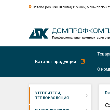
Оптово-розничный склад: г. Минск, Меньковский т
Товар
Каталог продукции
О ком
О ком
Минера
УТЕПЛИТЕЛИ,
Гл
вата
ТЕПЛОИЗОЛЯЦИЯ
Рекви
С
Минера