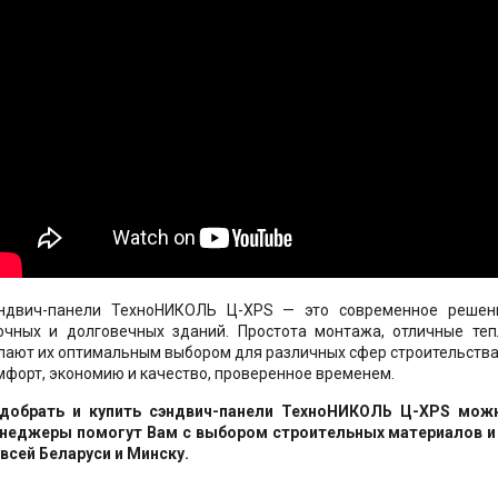
ндвич-панели ТехноНИКОЛЬ Ц-XPS — это современное решени
очных и долговечных зданий. Простота монтажа, отличные те
лают их оптимальным выбором для различных сфер строительства
мфорт, экономию и качество, проверенное временем.
добрать и купить сэндвич-панели ТехноНИКОЛЬ Ц-XPS мож
неджеры помогут Вам с выбором строительных материалов и 
 всей Беларуси и Минску.