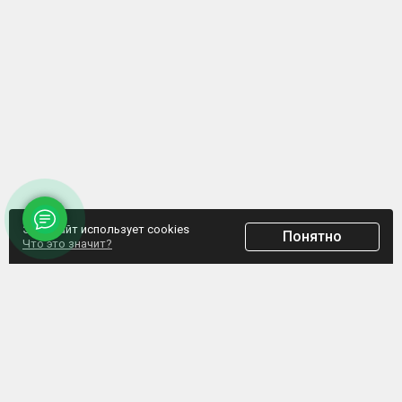
Этот сайт использует cookies
Понятно
Что это значит?
ООО "Домпрофкомплект" Юр.адрес: г. Минск, ул. Грибоедова, д.1, пом.197
УНП 192770664, Свидетельство №192770664 выдано Мингорисполкомом от
07.02.2017
Интернет-ресурс зарегистрирован в Торговом реестре РБ с 20.03.2017, свидетельство
№372187
Обращаем внимание, что данный сайт не является интернет-магазином, а указанные
цены не являются счетом для оплаты. Представленная информация носит
информационный характер и не является публичной офертой. ООО