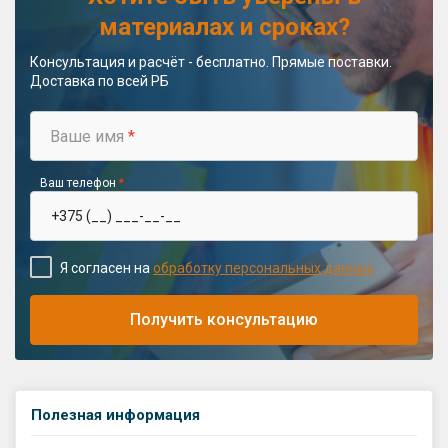
материалах и сроках?
GPS координаты проезда к
складу:
Консультация и расчёт - бесплатно. Прямые поставки.
Доставка по всей РБ
53.85987990162563,27.420653302
90123
Ваше имя
*
sales@profkomplekt.by
Ваш телефон
*
Я согласен на
обработку персональных данных
Получить консультацию
Полезная информация