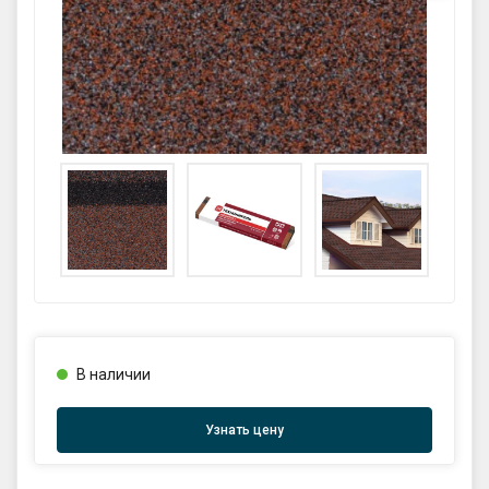
GPS координаты проезда к
складу:
53.85987990162563,27.420653302
90123
sales@profkomplekt.by
В наличии
Узнать цену