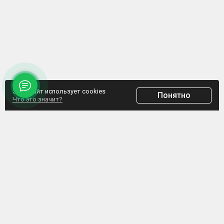
Этот сайт использует cookies
Понятно
Что это значит?
ООО "Домпрофкомплект" Юр.адрес: г. Минск, ул. Грибоедова, д.1, пом.197
УНП 192770664, Свидетельство №192770664 выдано Мингорисполкомом от
07.02.2017
Интернет-ресурс зарегистрирован в Торговом реестре РБ с 20.03.2017, свидетельство
№372187
Обращаем внимание, что данный сайт не является интернет-магазином, а указанные
цены не являются счетом для оплаты. Представленная информация носит
информационный характер и не является публичной офертой. ООО
«Домпрофкомплект» оставляет за собой право в одностороннем порядке в любое
время без уведомления вносить изменения, удалять, исправлять, дополнять, либо
иным способом обновлять информацию на данном ресурсе.