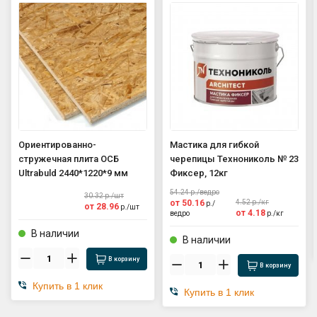
Ориентированно-
Мастика для гибкой
стружечная плита ОСБ
черепицы Технониколь № 23
Ultrabuld 2440*1220*9 мм
Фиксер, 12кг
54.24
р./
ведро
30.32
р./
шт
от
50.16
4.52
р./
кг
р./
от
28.96
р./
шт
от
4.18
ведро
р./
кг
В наличии
В наличии
В корзину
В корзину
Купить в 1 клик
Купить в 1 клик