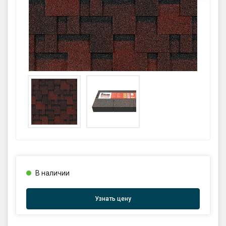
GPS координаты проезда к
складу:
53.85987990162563,27.420653302
90123
sales@profkomplekt.by
В наличии
Узнать цену