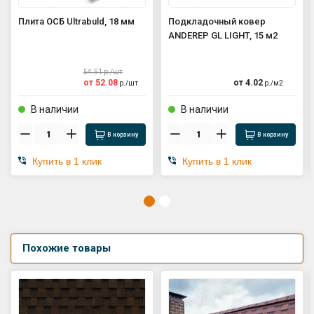
Плита ОСБ Ultrabuld, 18 мм
Подкладочный ковер
ANDEREP GL LIGHT, 15 м2
54.51
р./
шт
от
52.08
от
4.02
р./
шт
р./
м2
В наличии
В наличии
В корзину
В корзину
Купить в 1 клик
Купить в 1 клик
Похожие товары