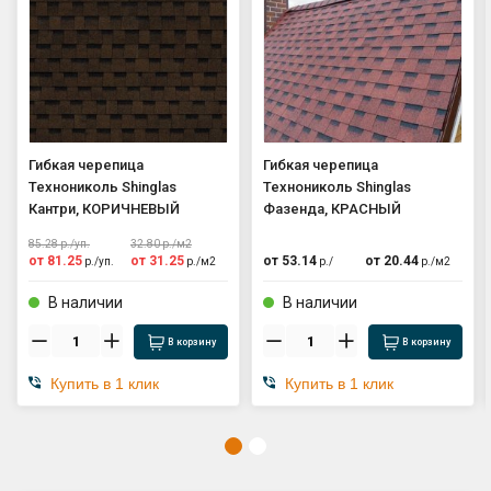
Гибкая черепица
Гибкая черепица
Технониколь Shinglas
Технониколь Shinglas
Кантри, КОРИЧНЕВЫЙ
Фазенда, КРАСНЫЙ
85.28
р./
уп.
32.80
р./
м2
от
81.25
от
31.25
от
53.14
от
20.44
р./
уп.
р./
м2
р./
р./
м2
В наличии
В наличии
В корзину
В корзину
Купить в 1 клик
Купить в 1 клик