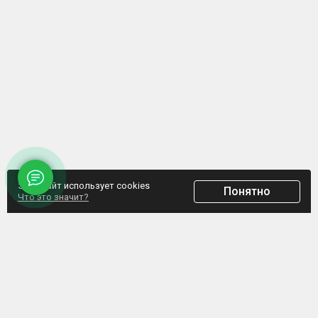
Этот сайт использует cookies
Понятно
Что это значит?
ООО "Домпрофкомплект" Юр.адрес: г. Минск, ул. Грибоедова, д.1, пом.197
УНП 192770664, Свидетельство №192770664 выдано Мингорисполкомом от
07.02.2017
Интернет-ресурс зарегистрирован в Торговом реестре РБ с 20.03.2017, свидетельство
№372187
Обращаем внимание, что данный сайт не является интернет-магазином, а указанные
цены не являются счетом для оплаты. Представленная информация носит