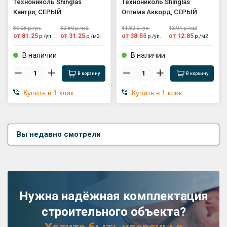
Технониколь Shinglas
Технониколь Shinglas
Кантри, СЕРЫЙ
Оптима Аккорд, СЕРЫЙ
85.28
р./
уп.
32.80
р./
м2
41.82
р./
уп.
13.94
р./
м2
от
81.25
от
31.25
от
38.55
от
12.85
р./
уп.
р./
м2
р./
уп.
р./
м2
В наличии
В наличии
В корзину
В корзину
Купить в 1 клик
Купить в 1 клик
Вы недавно смотрели
Нужна надёжная комплектация
строительного объекта?