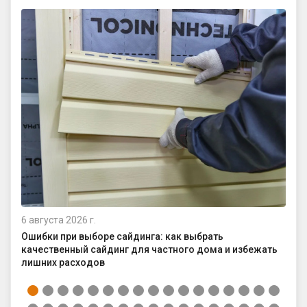
6 августа 2026 г.
4 а
Ошибки при выборе сайдинга: как выбрать
Ка
качественный сайдинг для частного дома и избежать
ср
лишних расходов