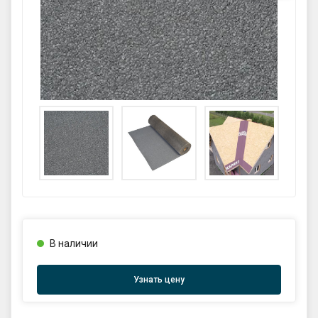
GPS координаты проезда к
складу:
53.85987990162563,27.420653302
90123
sales@profkomplekt.by
В наличии
Узнать цену