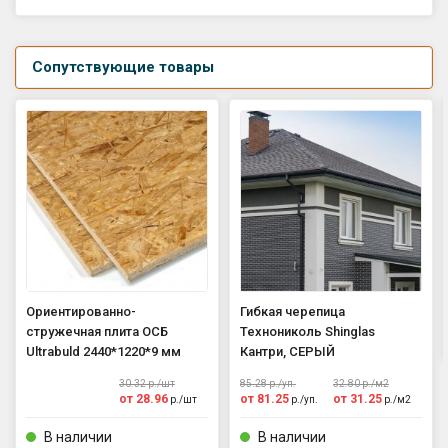
Сопутствующие товары
Ориентированно-
Гибкая черепица
стружечная плита ОСБ
Технониколь Shinglas
Ultrabuld 2440*1220*9 мм
Кантри, СЕРЫЙ
30.32
р./
шт
85.28
р./
уп.
32.80
р./
м2
от
28.96
от
81.25
от
31.25
р./
шт
р./
уп.
р./
м2
В наличии
В наличии