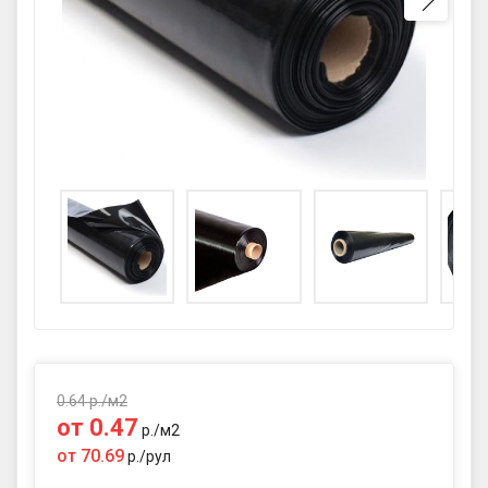
GPS координаты проезда к
складу:
53.85987990162563,27.420653302
90123
sales@profkomplekt.by
0.64
р./
м2
от
0.47
р./
м2
от
70.69
р./
рул