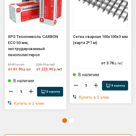
XPS Технониколь CARBON
Сетка сварная 100х100х3 мм
ECO 50 мм,
(карта 2*1 м)
экструдированный
пенополистирол
от
3.76
р./
м2
64.87
р./
уп.
236.74
р./
м3
от
61.90
от
225.90
р./
уп.
р./
м3
В наличии
В наличии
В корзину
В корзину
Купить в 1 клик
Купить в 1 клик