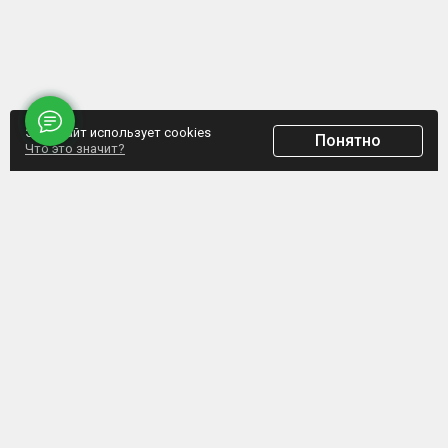
Этот сайт использует cookies
Понятно
Что это значит?
ООО "Домпрофкомплект" Юр.адрес: г. Минск, ул. Грибоедова, д.1, пом.197
УНП 192770664, Свидетельство №192770664 выдано Мингорисполкомом от
07.02.2017
Интернет-ресурс зарегистрирован в Торговом реестре РБ с 20.03.2017, свидетельство
№372187
Обращаем внимание, что данный сайт не является интернет-магазином, а указанные
цены не являются счетом для оплаты. Представленная информация носит
информационный характер и не является публичной офертой. ООО
«Домпрофкомплект» оставляет за собой право в одностороннем порядке в любое
время без уведомления вносить изменения, удалять, исправлять, дополнять, либо
иным способом обновлять информацию на данном ресурсе.