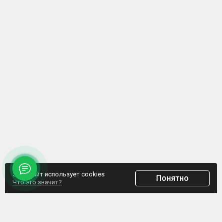
Этот сайт использует cookies
Понятно
Что это значит?
ООО "Домпрофкомплект" Юр.адрес: г. Минск, ул. Грибоедова, д.1, пом.197
УНП 192770664, Свидетельство №192770664 выдано Мингорисполкомом от