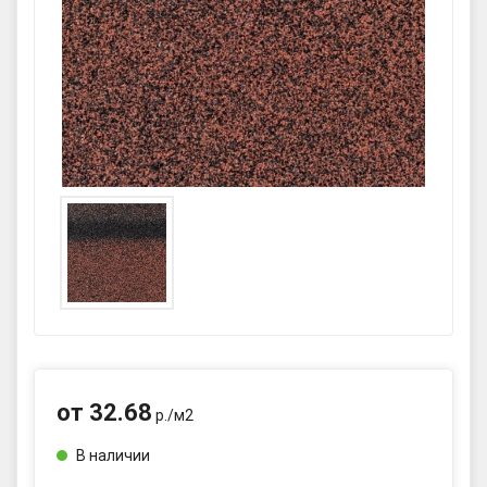
GPS координаты проезда к
складу:
53.85987990162563,27.420653302
90123
sales@profkomplekt.by
от
32.68
р./
м2
В наличии