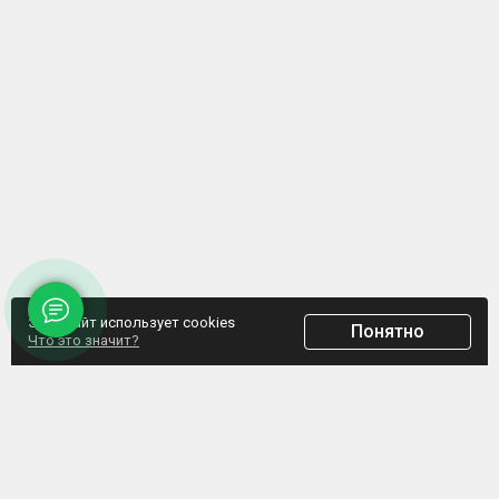
Этот сайт использует cookies
Понятно
Что это значит?
ООО "Домпрофкомплект" Юр.адрес: г. Минск, ул. Грибоедова, д.1, пом.197
УНП 192770664, Свидетельство №192770664 выдано Мингорисполкомом от
07.02.2017
Интернет-ресурс зарегистрирован в Торговом реестре РБ с 20.03.2017, свидетельство
№372187