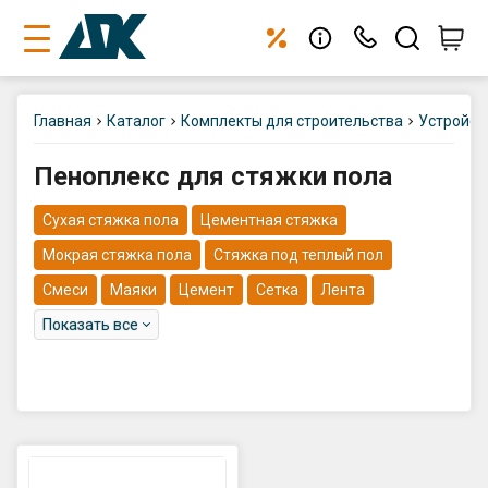
Позвонить нам:
+375 29 354 52 52
Главная
Каталог
Комплекты для строительства
Устройст
+375 33 354 52 52
Пеноплекс для стяжки пола
+375 17 336 33 97
Telegram-канал
Сухая стяжка пола
Цементная стяжка
Подписывайтесь 👉
@dpk_minsk
Мокрая стяжка пола
Стяжка под теплый пол
Телефон склада:
Смеси
Маяки
Цемент
Сетка
Лента
+375 29 145 21 52
Показать все
Самовывоз (оптово-розничный
склад):
г. Минск, Меньковский тракт 2
(авторынок Малиновка)
Пн.-пт. 9:00-17:00
Сб. 9:00-13:30
Вс. выходной