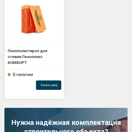
GPS координаты проезда к
складу:
53.85987990162563,27.420653302
90123
sales@profkomplekt.by
Пенополистирол для
стяжки Пеноплекс
КОМФОРТ
В наличии
Узнать цену
Нужна надёжная комплектация
строительного объекта?