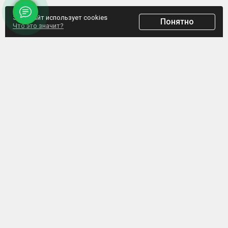
Этот сайт использует cookies
Понятно
Что это значит?
ООО "Домпрофкомплект" Юр.адрес: г. Минск, ул. Грибоедова, д.1, пом.197
УНП 192770664, Свидетельство №192770664 выдано Мингорисполкомом от
07.02.2017
Интернет-ресурс зарегистрирован в Торговом реестре РБ с 20.03.2017, свидетельство
№372187
Обращаем внимание, что данный сайт не является интернет-магазином, а указанные
цены не являются счетом для оплаты. Представленная информация носит
информационный характер и не является публичной офертой. ООО
«Домпрофкомплект» оставляет за собой право в одностороннем порядке в любое
время без уведомления вносить изменения, удалять, исправлять, дополнять, либо
иным способом обновлять информацию на данном ресурсе.
ООО "Домпрофкомплект" 2025 © Все права защищены