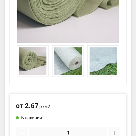
GPS координаты проезда к
складу:
53.85987990162563,27.420653302
90123
sales@profkomplekt.by
от
2.67
р./
м2
В наличии