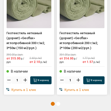
Геотекстиль нетканый
Геотекстиль нетканый
(дорнит) «Geoflax»
(дорнит) «Geoflax»
иглопробивной 300 г/м2,
иглопробивной 200 г/м2,
3*50м (150 м2/рул.)
2*100м (200 м2/рул.)
390.00
р./
рул.
354.00
р./
рул.
от
315.00
2.60
р./
м2
от
314.00
1.77
р./
м2
р./
р./
от
2.10
от
1.57
рул.
р./
м2
рул.
р./
м2
В наличии
В наличии
В корзину
В корзину
Купить в 1 клик
Купить в 1 клик