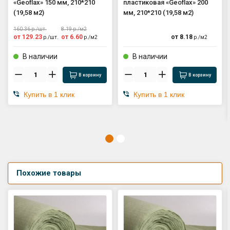
«Geoflax» 150 мм, 210*210
пластиковая «Geoflax» 200
(19,58 м2)
мм, 210*210 (19,58 м2)
160.36
р./
шт.
8.19
р./
м2
от
129.23
от
6.60
от
8.18
р./
шт.
р./
м2
р./
м2
В наличии
В наличии
В корзину
В корзину
Купить в 1 клик
Купить в 1 клик
Похожие товары