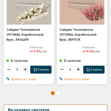
Сайдинг Технониколь
Сайдинг Технониколь
ОПТИМА, Корабельный
ОПТИМА, Корабельный
Брус, АКАЦИЯ
Брус, ВЕРЕСК
10.90
р./
шт
9.36
р./
шт
от
8.60
от
8.60
р./
шт
р./
шт
В наличии
В наличии
В корзину
В корзину
Купить в 1 клик
Купить в 1 клик
Вы недавно смотрели