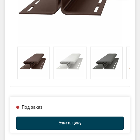
GPS координаты проезда к
складу:
53.85987990162563,27.420653302
90123
sales@profkomplekt.by
Под заказ
Узнать цену