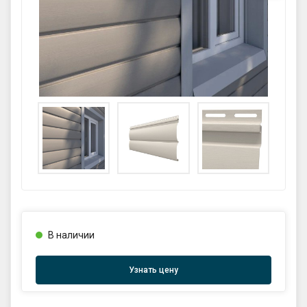
GPS координаты проезда к
складу:
53.85987990162563,27.420653302
90123
sales@profkomplekt.by
В наличии
Узнать цену