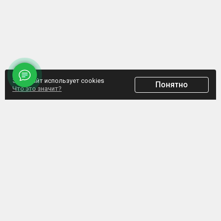
Этот сайт использует cookies
Понятно
Что это значит?
ООО "Домпрофкомплект" Юр.адрес: г. Минск, ул. Грибоедова, д.1, пом.197
УНП 192770664, Свидетельство №192770664 выдано Мингорисполкомом от
07.02.2017
Интернет-ресурс зарегистрирован в Торговом реестре РБ с 20.03.2017, свидетельство
№372187
Обращаем внимание, что данный сайт не является интернет-магазином, а указанные
цены не являются счетом для оплаты. Представленная информация носит
информационный характер и не является публичной офертой. ООО
«Домпрофкомплект» оставляет за собой право в одностороннем порядке в любое
время без уведомления вносить изменения, удалять, исправлять, дополнять, либо
иным способом обновлять информацию на данном ресурсе.