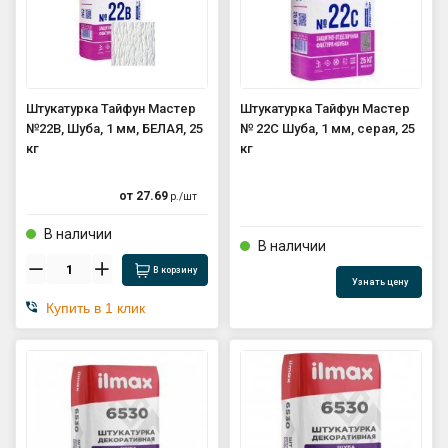
GPS координаты проезда к
складу:
53.85987990162563,27.420653302
90123
Штукатурка Тайфун Мастер
Штукатурка Тайфун Мастер
№22В, Шуба, 1 мм, БЕЛАЯ, 25
№ 22С Шуба, 1 мм, серая, 25
кг
кг
sales@profkomplekt.by
от
27.69
р./
шт
В наличии
В наличии
В корзину
Узнать цену
Купить в 1 клик