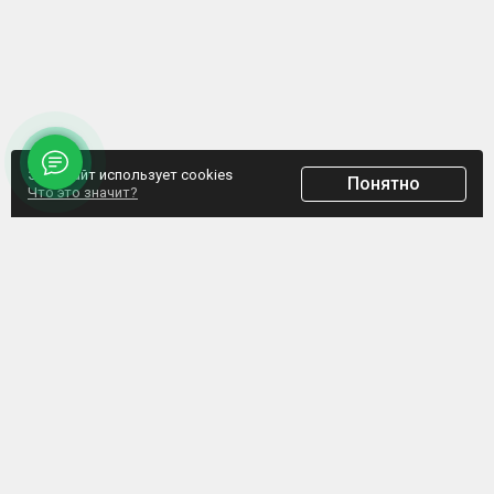
Этот сайт использует cookies
Понятно
Что это значит?
ООО "Домпрофкомплект" Юр.адрес: г. Минск, ул. Грибоедова, д.1, пом.197
УНП 192770664, Свидетельство №192770664 выдано Мингорисполкомом от
07.02.2017
Интернет-ресурс зарегистрирован в Торговом реестре РБ с 20.03.2017, свидетельство
№372187
Обращаем внимание, что данный сайт не является интернет-магазином, а указанные
цены не являются счетом для оплаты. Представленная информация носит
информационный характер и не является публичной офертой. ООО
«Домпрофкомплект» оставляет за собой право в одностороннем порядке в любое
время без уведомления вносить изменения, удалять, исправлять, дополнять, либо
иным способом обновлять информацию на данном ресурсе.