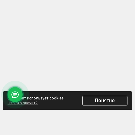
Этот сайт использует cookies
Понятно
Что это значит?
ООО "Домпрофкомплект" Юр.адрес: г. Минск, ул. Грибоедова, д.1, пом.197
УНП 192770664, Свидетельство №192770664 выдано Мингорисполкомом от
07.02.2017
Интернет-ресурс зарегистрирован в Торговом реестре РБ с 20.03.2017, свидетельство