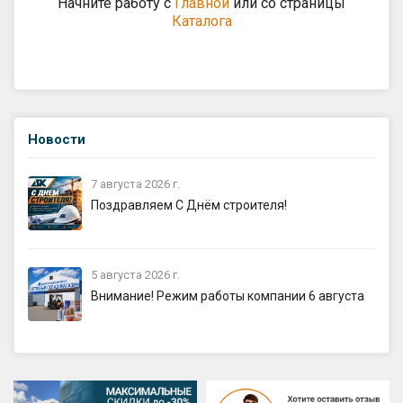
Начните работу с
Главной
или со страницы
Каталога
GPS координаты проезда к
складу:
53.85987990162563,27.420653302
90123
Новости
sales@profkomplekt.by
7 августа 2026 г.
Поздравляем С Днём строителя!
5 августа 2026 г.
Внимание! Режим работы компании 6 августа